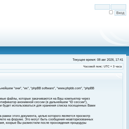
Текущее время: 08 авг 2026, 17:41
Часовой пояс: UTC + 3 часа
льнейшем “они”, “их”, “phpBB software”, “www.phpbb.com”, “phpBB
товые файлы, которые закачиваются на Ваш компьютер через
нтификатор анонимной сессии (в дальнейшем “ID сессии”),
 и будет использоваться для хранения списка посещенных Вами
а рамки этого документа, целью которого является просмотр
ете на форуме. Это могут быть сообщения неавторизованных
ения, коорые Вы разместили после прохождения процедуры