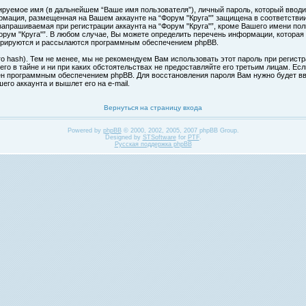
ируемое имя (в дальнейшем “Ваше имя пользователя”), личный пароль, который вводи
формация, размещенная на Вашем аккаунте на “Форум "Круга"” защищена в соответств
апрашиваемая при регистрации аккаунта на “Форум "Круга"”, кроме Вашего имени поль
ум "Круга"”. В любом случае, Вы можете определить перечень информации, которая б
нерируются и рассылаются программным обеспечением phpBB.
hash). Тем не менее, мы не рекомендуем Вам использовать этот пароль при регистра
 его в тайне и ни при каких обстоятельствах не предоставляйте его третьим лицам. Ес
н программным обеспечением phpBB. Для восстановления пароля Вам нужно будет вве
го аккаунта и вышлет его на e-mail.
Вернуться на страницу входа
Powered by
phpBB
© 2000, 2002, 2005, 2007 phpBB Group.
Designed by
STSoftware
for
PTF
.
Русская поддержка phpBB