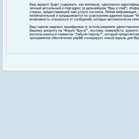
Ваш аккаунт будет содержать, как минимум, однозначно идентифиц
личный актуальный e-mail адрес (в дальнейшем “Ваш e-mail”). Ин
страны, предоставившей нам услуги хостинга. Любая информация, з
необязательной и запрашивается по усмотрению администрации “Фор
возможность отказаться от сообщений, которые автоматически ге
Ваш пароль надежно зашифрован (с использованием одностороннего 
Вашему аккаунту на “Форум "Круга"”, поэтому, пожалуйста, храните
воспользоваться сервисом “Забыли пароль?”, который предусмотре
программное обеспечение phpBB сгенерирует новый пароль для Ваше