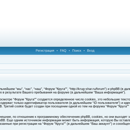
Регистрация
•
FAQ
•
Поиск
•
Вход
ейшем “мы”, “нас”, “наш”, “Форум "Круга"”, “http://krug-shar.ru/forum”) и phpBB (в да
ю в результате Вашего пребывания на форуме (в дальнейшем “Ваша информация”).
смотре “Форум "Круга"” создается определенное число cookies, это небольшие текс
одержат только идентификатор пользователя (в дальнейшем “ID пользователя”) и иде
Третий cookie будет создан при посещении одной из тем на форума “Форум "Круга"”
нешние, по отношению к программному обеспечению phpBB, cookies, но они выходят з
pBB. Еще одним источником информации может быть информация, которую Вы оставля
азанные при регистрации на “Форум "Круга"” (в дальнейшем “Ваш аккаунт”) и соообщ