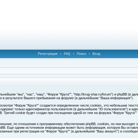
Регистрация
•
FAQ
•
Поиск
•
Вход
ейшем “мы”, “нас”, “наш”, “Форум "Круга"”, “http://krug-shar.ru/forum”) и phpBB (в да
ю в результате Вашего пребывания на форуме (в дальнейшем “Ваша информация”).
смотре “Форум "Круга"” создается определенное число cookies, это небольшие текс
одержат только идентификатор пользователя (в дальнейшем “ID пользователя”) и иде
Третий cookie будет создан при посещении одной из тем на форума “Форум "Круга"”
нешние, по отношению к программному обеспечению phpBB, cookies, но они выходят з
pBB. Еще одним источником информации может быть информация, которую Вы оставля
азанные при регистрации на “Форум "Круга"” (в дальнейшем “Ваш аккаунт”) и соообщ