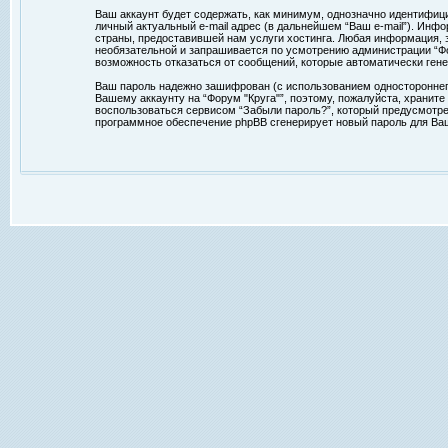
Ваш аккаунт будет содержать, как минимум, однозначно идентифиц
личный актуальный e-mail адрес (в дальнейшем “Ваш e-mail”). Ин
страны, предоставившей нам услуги хостинга. Любая информация, з
необязательной и запрашивается по усмотрению администрации “Фор
возможность отказаться от сообщений, которые автоматически ге
Ваш пароль надежно зашифрован (с использованием одностороннего 
Вашему аккаунту на “Форум "Круга"”, поэтому, пожалуйста, храните
воспользоваться сервисом “Забыли пароль?”, который предусмотре
программное обеспечение phpBB сгенерирует новый пароль для Ваше