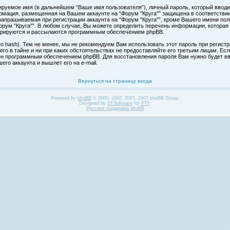
ируемое имя (в дальнейшем “Ваше имя пользователя”), личный пароль, который вводи
формация, размещенная на Вашем аккаунте на “Форум "Круга"” защищена в соответств
апрашиваемая при регистрации аккаунта на “Форум "Круга"”, кроме Вашего имени поль
ум "Круга"”. В любом случае, Вы можете определить перечень информации, которая б
нерируются и рассылаются программным обеспечением phpBB.
hash). Тем не менее, мы не рекомендуем Вам использовать этот пароль при регистра
 его в тайне и ни при каких обстоятельствах не предоставляйте его третьим лицам. Ес
н программным обеспечением phpBB. Для восстановления пароля Вам нужно будет вве
го аккаунта и вышлет его на e-mail.
Вернуться на страницу входа
Powered by
phpBB
© 2000, 2002, 2005, 2007 phpBB Group.
Designed by
STSoftware
for
PTF
.
Русская поддержка phpBB