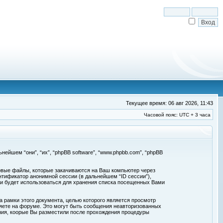
Текущее время: 06 авг 2026, 11:43
Часовой пояс: UTC + 3 часа
льнейшем “они”, “их”, “phpBB software”, “www.phpbb.com”, “phpBB
товые файлы, которые закачиваются на Ваш компьютер через
нтификатор анонимной сессии (в дальнейшем “ID сессии”),
 и будет использоваться для хранения списка посещенных Вами
а рамки этого документа, целью которого является просмотр
ете на форуме. Это могут быть сообщения неавторизованных
ения, коорые Вы разместили после прохождения процедуры