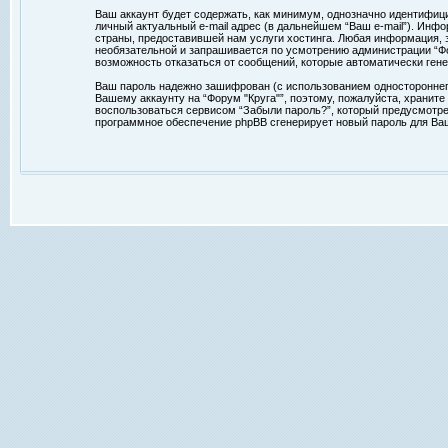
Ваш аккаунт будет содержать, как минимум, однозначно идентифиц
личный актуальный e-mail адрес (в дальнейшем “Ваш e-mail”). Ин
страны, предоставившей нам услуги хостинга. Любая информация, з
необязательной и запрашивается по усмотрению администрации “Фор
возможность отказаться от сообщений, которые автоматически ге
Ваш пароль надежно зашифрован (с использованием одностороннего 
Вашему аккаунту на “Форум "Круга"”, поэтому, пожалуйста, храните
воспользоваться сервисом “Забыли пароль?”, который предусмотре
программное обеспечение phpBB сгенерирует новый пароль для Ваше