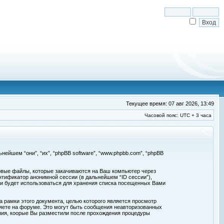
Текущее время: 07 авг 2026, 13:49
Часовой пояс: UTC + 3 часа
льнейшем “они”, “их”, “phpBB software”, “www.phpbb.com”, “phpBB
товые файлы, которые закачиваются на Ваш компьютер через
нтификатор анонимной сессии (в дальнейшем “ID сессии”),
 и будет использоваться для хранения списка посещенных Вами
а рамки этого документа, целью которого является просмотр
ете на форуме. Это могут быть сообщения неавторизованных
ения, коорые Вы разместили после прохождения процедуры