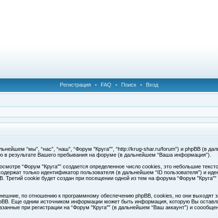
Регистрация
•
FAQ
•
Поиск
•
Вход
ейшем “мы”, “нас”, “наш”, “Форум "Круга"”, “http://krug-shar.ru/forum”) и phpBB (в да
ю в результате Вашего пребывания на форуме (в дальнейшем “Ваша информация”).
смотре “Форум "Круга"” создается определенное число cookies, это небольшие текс
одержат только идентификатор пользователя (в дальнейшем “ID пользователя”) и иде
Третий cookie будет создан при посещении одной из тем на форума “Форум "Круга"”
нешние, по отношению к программному обеспечению phpBB, cookies, но они выходят з
pBB. Еще одним источником информации может быть информация, которую Вы оставля
азанные при регистрации на “Форум "Круга"” (в дальнейшем “Ваш аккаунт”) и соообщ