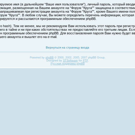
ируемое имя (в дальнейшем “Ваше имя пользователя”), личный пароль, который вводи
формация, размещенная на Вашем аккаунте на “Форум "Круга"” защищена в соответств
апрашиваемая при регистрации аккаунта на “Форум "Круга"”, кроме Вашего имени поль
ум "Круга"”. В любом случае, Вы можете определить перечень информации, которая б
нерируются и рассылаются программным обеспечением phpBB.
hash). Тем не менее, мы не рекомендуем Вам использовать этот пароль при регистра
 его в тайне и ни при каких обстоятельствах не предоставляйте его третьим лицам. Ес
н программным обеспечением phpBB. Для восстановления пароля Вам нужно будет вве
го аккаунта и вышлет его на e-mail.
Вернуться на страницу входа
Powered by
phpBB
© 2000, 2002, 2005, 2007 phpBB Group.
Designed by
STSoftware
for
PTF
.
Русская поддержка phpBB