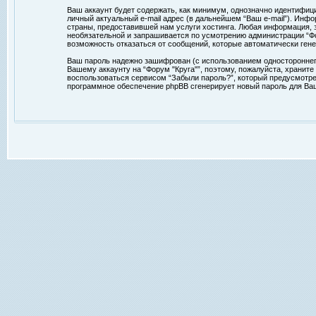
Ваш аккаунт будет содержать, как минимум, однозначно идентифиц
личный актуальный e-mail адрес (в дальнейшем “Ваш e-mail”). Ин
страны, предоставившей нам услуги хостинга. Любая информация, з
необязательной и запрашивается по усмотрению администрации “Фор
возможность отказаться от сообщений, которые автоматически ге
Ваш пароль надежно зашифрован (с использованием одностороннего 
Вашему аккаунту на “Форум "Круга"”, поэтому, пожалуйста, храните
воспользоваться сервисом “Забыли пароль?”, который предусмотре
программное обеспечение phpBB сгенерирует новый пароль для Ваше