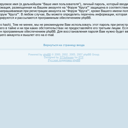
ируемое имя (в дальнейшем “Ваше имя пользователя”), личный пароль, который вводи
формация, размещенная на Вашем аккаунте на “Форум "Круга"” защищена в соответств
апрашиваемая при регистрации аккаунта на “Форум "Круга"”, кроме Вашего имени поль
ум "Круга"”. В любом случае, Вы можете определить перечень информации, которая б
нерируются и рассылаются программным обеспечением phpBB.
hash). Тем не менее, мы не рекомендуем Вам использовать этот пароль при регистра
 его в тайне и ни при каких обстоятельствах не предоставляйте его третьим лицам. Ес
н программным обеспечением phpBB. Для восстановления пароля Вам нужно будет вве
го аккаунта и вышлет его на e-mail.
Вернуться на страницу входа
Powered by
phpBB
© 2000, 2002, 2005, 2007 phpBB Group.
Designed by
STSoftware
for
PTF
.
Русская поддержка phpBB