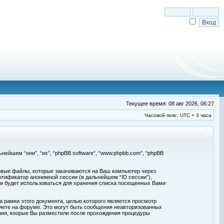
Текущее время: 08 авг 2026, 06:27
Часовой пояс: UTC + 3 часа
льнейшем “они”, “их”, “phpBB software”, “www.phpbb.com”, “phpBB
товые файлы, которые закачиваются на Ваш компьютер через
нтификатор анонимной сессии (в дальнейшем “ID сессии”),
 и будет использоваться для хранения списка посещенных Вами
а рамки этого документа, целью которого является просмотр
ете на форуме. Это могут быть сообщения неавторизованных
ения, коорые Вы разместили после прохождения процедуры