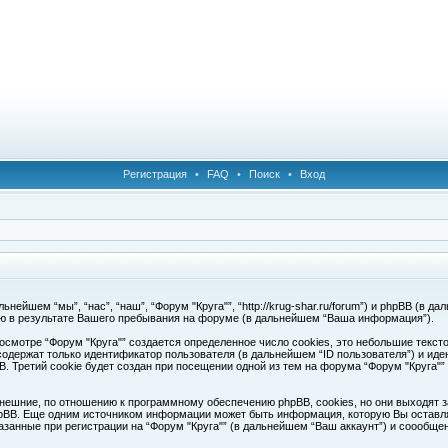
Регистрация
•
FAQ
•
Поиск
•
Вход
ейшем “мы”, “нас”, “наш”, “Форум "Круга"”, “http://krug-shar.ru/forum”) и phpBB (в да
ю в результате Вашего пребывания на форуме (в дальнейшем “Ваша информация”).
смотре “Форум "Круга"” создается определенное число cookies, это небольшие текс
одержат только идентификатор пользователя (в дальнейшем “ID пользователя”) и иде
Третий cookie будет создан при посещении одной из тем на форума “Форум "Круга"”
нешние, по отношению к программному обеспечению phpBB, cookies, но они выходят з
pBB. Еще одним источником информации может быть информация, которую Вы оставля
азанные при регистрации на “Форум "Круга"” (в дальнейшем “Ваш аккаунт”) и соообщ