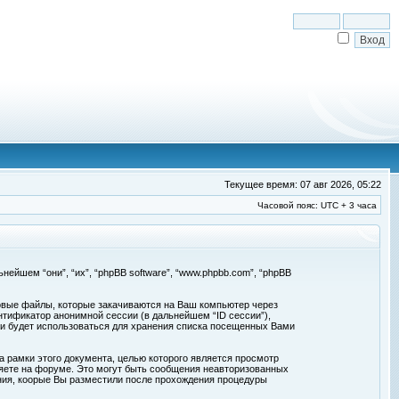
Текущее время: 07 авг 2026, 05:22
Часовой пояс: UTC + 3 часа
льнейшем “они”, “их”, “phpBB software”, “www.phpbb.com”, “phpBB
товые файлы, которые закачиваются на Ваш компьютер через
нтификатор анонимной сессии (в дальнейшем “ID сессии”),
 и будет использоваться для хранения списка посещенных Вами
а рамки этого документа, целью которого является просмотр
ете на форуме. Это могут быть сообщения неавторизованных
ения, коорые Вы разместили после прохождения процедуры