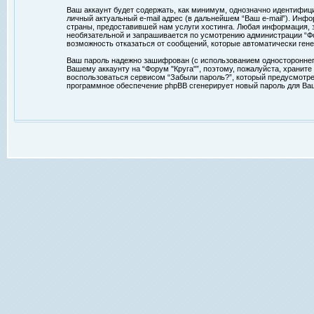
Ваш аккаунт будет содержать, как минимум, однозначно идентифиц
личный актуальный e-mail адрес (в дальнейшем “Ваш e-mail”). Ин
страны, предоставившей нам услуги хостинга. Любая информация, з
необязательной и запрашивается по усмотрению администрации “Фор
возможность отказаться от сообщений, которые автоматически ге
Ваш пароль надежно зашифрован (с использованием одностороннего 
Вашему аккаунту на “Форум "Круга"”, поэтому, пожалуйста, храните
воспользоваться сервисом “Забыли пароль?”, который предусмотре
программное обеспечение phpBB сгенерирует новый пароль для Ваше