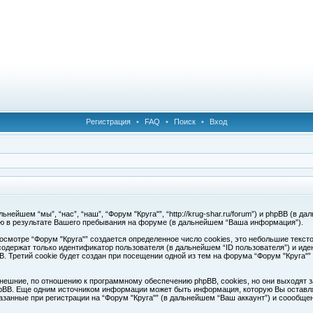
Регистрация
•
FAQ
•
Поиск
•
Вход
ейшем “мы”, “нас”, “наш”, “Форум "Круга"”, “http://krug-shar.ru/forum”) и phpBB (в да
ю в результате Вашего пребывания на форуме (в дальнейшем “Ваша информация”).
смотре “Форум "Круга"” создается определенное число cookies, это небольшие текс
одержат только идентификатор пользователя (в дальнейшем “ID пользователя”) и иде
Третий cookie будет создан при посещении одной из тем на форума “Форум "Круга"”
нешние, по отношению к программному обеспечению phpBB, cookies, но они выходят з
pBB. Еще одним источником информации может быть информация, которую Вы оставля
азанные при регистрации на “Форум "Круга"” (в дальнейшем “Ваш аккаунт”) и соообщ