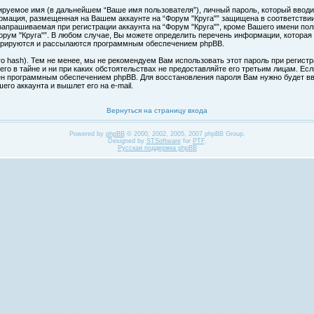
ируемое имя (в дальнейшем “Ваше имя пользователя”), личный пароль, который вводи
формация, размещенная на Вашем аккаунте на “Форум "Круга"” защищена в соответств
апрашиваемая при регистрации аккаунта на “Форум "Круга"”, кроме Вашего имени поль
ум "Круга"”. В любом случае, Вы можете определить перечень информации, которая б
нерируются и рассылаются программным обеспечением phpBB.
hash). Тем не менее, мы не рекомендуем Вам использовать этот пароль при регистра
 его в тайне и ни при каких обстоятельствах не предоставляйте его третьим лицам. Ес
н программным обеспечением phpBB. Для восстановления пароля Вам нужно будет вве
го аккаунта и вышлет его на e-mail.
Вернуться на страницу входа
Powered by
phpBB
© 2000, 2002, 2005, 2007 phpBB Group.
Designed by
STSoftware
for
PTF
.
Русская поддержка phpBB