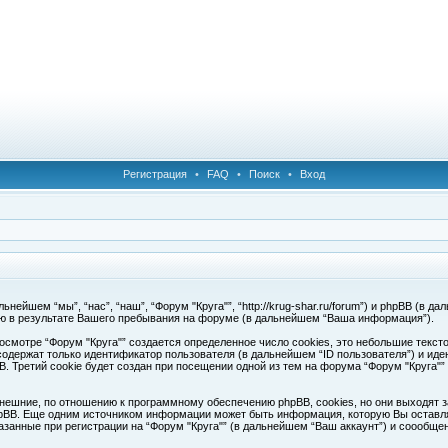
Регистрация
•
FAQ
•
Поиск
•
Вход
ейшем “мы”, “нас”, “наш”, “Форум "Круга"”, “http://krug-shar.ru/forum”) и phpBB (в да
ю в результате Вашего пребывания на форуме (в дальнейшем “Ваша информация”).
смотре “Форум "Круга"” создается определенное число cookies, это небольшие текс
одержат только идентификатор пользователя (в дальнейшем “ID пользователя”) и иде
Третий cookie будет создан при посещении одной из тем на форума “Форум "Круга"”
нешние, по отношению к программному обеспечению phpBB, cookies, но они выходят з
pBB. Еще одним источником информации может быть информация, которую Вы оставля
азанные при регистрации на “Форум "Круга"” (в дальнейшем “Ваш аккаунт”) и соообщ