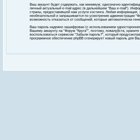
Ваш аккаунт будет содержать, как минимум, однозначно идентифиц
личный актуальный e-mail адрес (в дальнейшем “Ваш e-mail”). Ин
страны, предоставившей нам услуги хостинга. Любая информация, з
необязательной и запрашивается по усмотрению администрации “Фор
возможность отказаться от сообщений, которые автоматически ге
Ваш пароль надежно зашифрован (с использованием одностороннего 
Вашему аккаунту на “Форум "Круга"”, поэтому, пожалуйста, храните
воспользоваться сервисом “Забыли пароль?”, который предусмотре
программное обеспечение phpBB сгенерирует новый пароль для Ваше