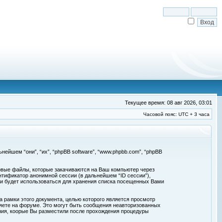
Текущее время: 08 авг 2026, 03:01
Часовой пояс: UTC + 3 часа
льнейшем “они”, “их”, “phpBB software”, “www.phpbb.com”, “phpBB
товые файлы, которые закачиваются на Ваш компьютер через
нтификатор анонимной сессии (в дальнейшем “ID сессии”),
 и будет использоваться для хранения списка посещенных Вами
а рамки этого документа, целью которого является просмотр
ете на форуме. Это могут быть сообщения неавторизованных
ения, коорые Вы разместили после прохождения процедуры