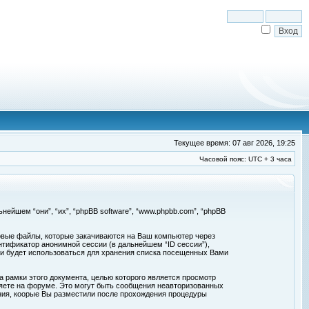
Текущее время: 07 авг 2026, 19:25
Часовой пояс: UTC + 3 часа
льнейшем “они”, “их”, “phpBB software”, “www.phpbb.com”, “phpBB
товые файлы, которые закачиваются на Ваш компьютер через
нтификатор анонимной сессии (в дальнейшем “ID сессии”),
 и будет использоваться для хранения списка посещенных Вами
а рамки этого документа, целью которого является просмотр
ете на форуме. Это могут быть сообщения неавторизованных
ения, коорые Вы разместили после прохождения процедуры