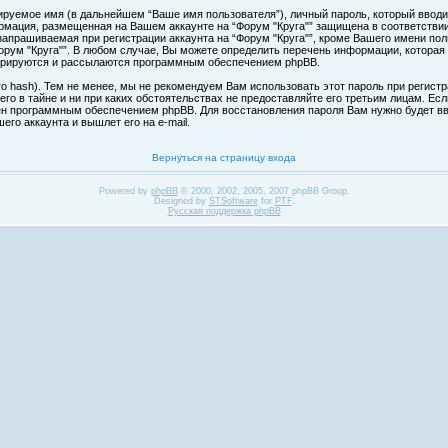
ируемое имя (в дальнейшем “Ваше имя пользователя”), личный пароль, который вводи
формация, размещенная на Вашем аккаунте на “Форум "Круга"” защищена в соответств
апрашиваемая при регистрации аккаунта на “Форум "Круга"”, кроме Вашего имени поль
ум "Круга"”. В любом случае, Вы можете определить перечень информации, которая б
нерируются и рассылаются программным обеспечением phpBB.
hash). Тем не менее, мы не рекомендуем Вам использовать этот пароль при регистра
 его в тайне и ни при каких обстоятельствах не предоставляйте его третьим лицам. Ес
н программным обеспечением phpBB. Для восстановления пароля Вам нужно будет вве
го аккаунта и вышлет его на e-mail.
Вернуться на страницу входа
Powered by
phpBB
© 2000, 2002, 2005, 2007 phpBB Group.
Designed by
STSoftware
for
PTF
.
Русская поддержка phpBB