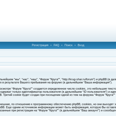
Регистрация
•
FAQ
•
Поиск
•
Вход
ейшем “мы”, “нас”, “наш”, “Форум "Круга"”, “http://krug-shar.ru/forum”) и phpBB (в да
ю в результате Вашего пребывания на форуме (в дальнейшем “Ваша информация”).
смотре “Форум "Круга"” создается определенное число cookies, это небольшие текс
одержат только идентификатор пользователя (в дальнейшем “ID пользователя”) и иде
Третий cookie будет создан при посещении одной из тем на форума “Форум "Круга"”
нешние, по отношению к программному обеспечению phpBB, cookies, но они выходят з
pBB. Еще одним источником информации может быть информация, которую Вы оставля
азанные при регистрации на “Форум "Круга"” (в дальнейшем “Ваш аккаунт”) и соообщ