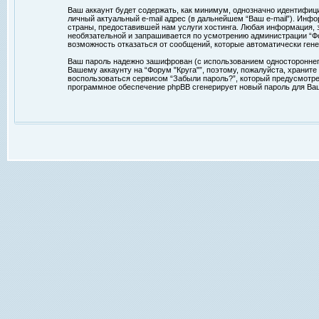
Ваш аккаунт будет содержать, как минимум, однозначно идентифиц
личный актуальный e-mail адрес (в дальнейшем “Ваш e-mail”). Ин
страны, предоставившей нам услуги хостинга. Любая информация, з
необязательной и запрашивается по усмотрению администрации “Фор
возможность отказаться от сообщений, которые автоматически ге
Ваш пароль надежно зашифрован (с использованием одностороннего 
Вашему аккаунту на “Форум "Круга"”, поэтому, пожалуйста, храните
воспользоваться сервисом “Забыли пароль?”, который предусмотре
программное обеспечение phpBB сгенерирует новый пароль для Ваше