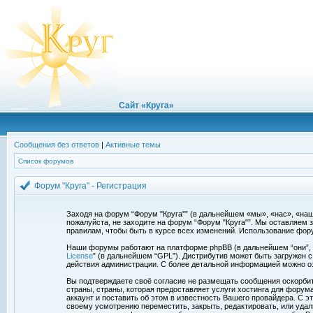
Сайт «Круга»
Сообщения без ответов
|
Активные темы
Список форумов
Форум "Круга" - Регистрация
Заходя на форум “Форум "Круга"” (в дальнейшем «мы», «нас», «наш»,
пожалуйста, не заходите на форум “Форум "Круга"”. Мы оставляем 
правилам, чтобы быть в курсе всех изменений. Использование фор
Наши форумы работают на платформе phpBB (в дальнейшем “они”, “и
License
” (в дальнейшем “GPL”). Дистрибутив может быть загружен 
действия администрации. С более детальной информацией можно о
Вы подтверждаете своё согласие не размещать сообщения оскорбите
страны, страны, которая предоставляет услуги хостинга для фору
аккаунт и поставить об этом в известность Вашего провайдера. С э
своему усмотрению переместить, закрыть, редактировать, или удал