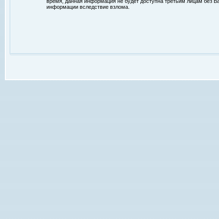
время, данная информация не будет доступна третьим лицам без Ваш
информации вследствие взлома.