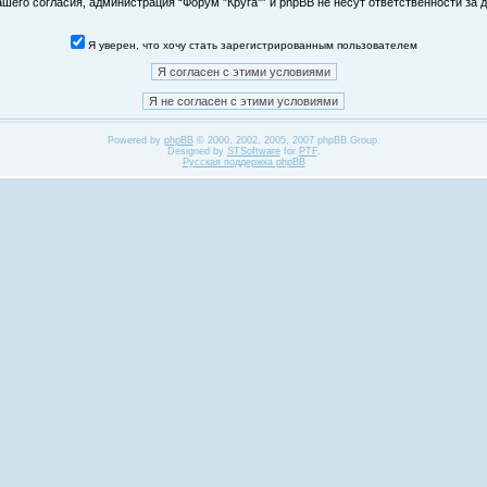
его согласия, администрация “Форум "Круга"” и phpBB не несут ответственности за д
Я уверен, что хочу стать зарегистрированным пользователем
Powered by
phpBB
© 2000, 2002, 2005, 2007 phpBB Group.
Designed by
STSoftware
for
PTF
.
Русская поддержка phpBB