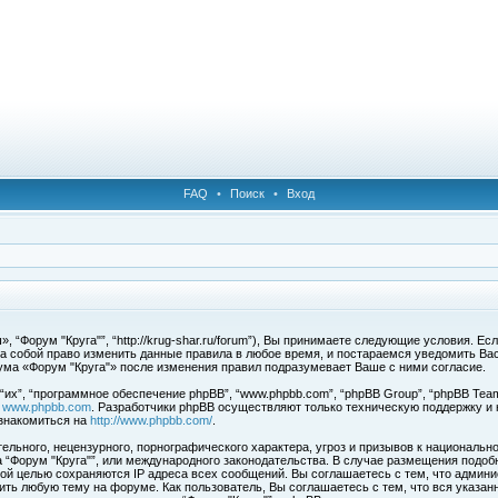
FAQ
•
Поиск
•
Вход
 “Форум "Круга"”, “http://krug-shar.ru/forum”), Вы принимаете следующие условия. Е
за собой право изменить данные правила в любое время, и постараемся уведомить Ва
ума «Форум "Круга"» после изменения правил подразумевает Ваше с ними согласие.
х”, “программное обеспечение phpBB”, “www.phpbb.com”, “phpBB Group”, “phpBB Team
с
www.phpbb.com
. Разработчики phpBB осуществляют только техническую поддержку и
знакомиться на
http://www.phpbb.com/
.
льного, нецензурного, порнографического характера, угроз и призывов к национальн
ма “Форум "Круга"”, или международного законодательства. В случае размещения под
той целью сохраняются IP адреса всех сообщений. Вы соглашаетесь с тем, что админи
ить любую тему на форуме. Как пользователь, Вы соглашаетесь с тем, что вся указан