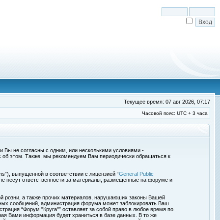
Текущее время: 07 авг 2026, 07:17
Часовой пояс: UTC + 3 часа
сли Вы не согласны с одним, или несколькими условиями -
с об этом. Также, мы рекомендуем Вам периодически обращаться к
s”), выпущенной в соответствии с лицензией “
General Public
 не несут ответственности за материалы, размещенные на форуме и
ой розни, а также прочих материалов, нарушаюших законы Вашей
обных сообщений, администрация форума может заблокировать Ваш
страция “Форум "Круга"” оставляет за собой право в любое время по
ная Вами информация будет храниться в базе данных. В то же