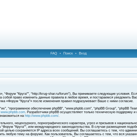
FAQ
•
Поиск
•
Вход
 “Форум "Круга"”, “http://krug-shar.ru/forum”), Вы принимаете следующие условия. Е
за собой право изменить данные правила в любое время, и постараемся уведомить Ва
ума «Форум "Круга"» после изменения правил подразумевает Ваше с ними согласие.
х”, “программное обеспечение phpBB”, “www.phpbb.com”, “phpBB Group”, “phpBB Team
с
www.phpbb.com
. Разработчики phpBB осуществляют только техническую поддержку и
знакомиться на
http://www.phpbb.com/
.
льного, нецензурного, порнографического характера, угроз и призывов к национальн
ма “Форум "Круга"”, или международного законодательства. В случае размещения под
той целью сохраняются IP адреса всех сообщений. Вы соглашаетесь с тем, что админи
ить любую тему на форуме. Как пользователь, Вы соглашаетесь с тем, что вся указан