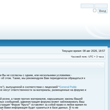
Текущее время: 08 авг 2026, 18:57
Часовой пояс: UTC + 3 часа
сли Вы не согласны с одним, или несколькими условиями -
с об этом. Также, мы рекомендуем Вам периодически обращаться к
s”), выпущенной в соответствии с лицензией “
General Public
 не несут ответственности за материалы, размещенные на форуме и
ой розни, а также прочих материалов, нарушаюших законы Вашей
обных сообщений, администрация форума может заблокировать Ваш
страция “Форум "Круга"” оставляет за собой право в любое время по
ная Вами информация будет храниться в базе данных. В то же