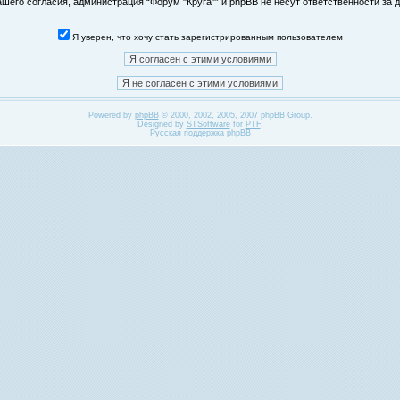
его согласия, администрация “Форум "Круга"” и phpBB не несут ответственности за д
Я уверен, что хочу стать зарегистрированным пользователем
Powered by
phpBB
© 2000, 2002, 2005, 2007 phpBB Group.
Designed by
STSoftware
for
PTF
.
Русская поддержка phpBB