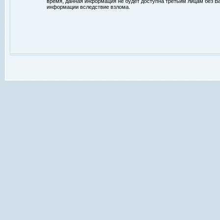
время, данная информация не будет доступна третьим лицам без Ваш
информации вследствие взлома.