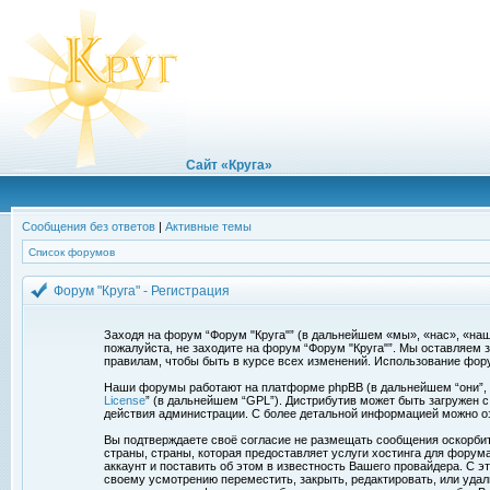
Сайт «Круга»
Сообщения без ответов
|
Активные темы
Список форумов
Форум "Круга" - Регистрация
Заходя на форум “Форум "Круга"” (в дальнейшем «мы», «нас», «наш»,
пожалуйста, не заходите на форум “Форум "Круга"”. Мы оставляем 
правилам, чтобы быть в курсе всех изменений. Использование фор
Наши форумы работают на платформе phpBB (в дальнейшем “они”, “и
License
” (в дальнейшем “GPL”). Дистрибутив может быть загружен 
действия администрации. С более детальной информацией можно о
Вы подтверждаете своё согласие не размещать сообщения оскорбите
страны, страны, которая предоставляет услуги хостинга для фору
аккаунт и поставить об этом в известность Вашего провайдера. С э
своему усмотрению переместить, закрыть, редактировать, или удал