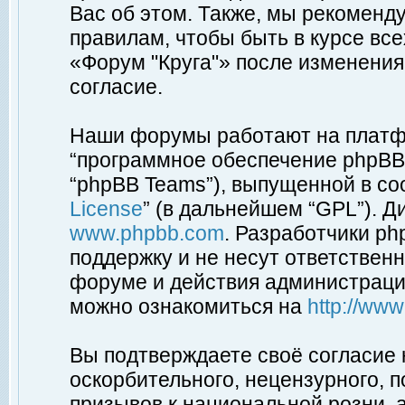
Вас об этом. Также, мы рекоменд
правилам, чтобы быть в курсе вс
«Форум "Круга"» после изменения
согласие.
Наши форумы работают на платфо
“программное обеспечение phpBB”
“phpBB Teams”), выпущенной в соо
License
” (в дальнейшем “GPL”). Д
www.phpbb.com
. Разработчики p
поддержку и не несут ответствен
форуме и действия администраци
можно ознакомиться на
http://ww
Вы подтверждаете своё согласие
оскорбительного, нецензурного, п
призывов к национальной розни, 