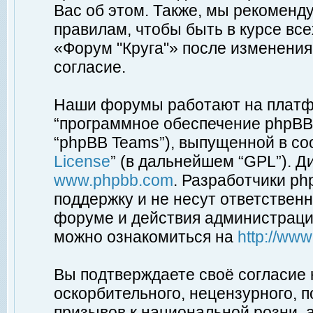
Вас об этом. Также, мы рекоменд
правилам, чтобы быть в курсе вс
«Форум "Круга"» после изменения
согласие.
Наши форумы работают на платфо
“программное обеспечение phpBB”
“phpBB Teams”), выпущенной в соо
License
” (в дальнейшем “GPL”). Д
www.phpbb.com
. Разработчики p
поддержку и не несут ответствен
форуме и действия администраци
можно ознакомиться на
http://ww
Вы подтверждаете своё согласие
оскорбительного, нецензурного, п
призывов к национальной розни, 