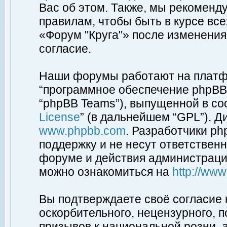
Вас об этом. Также, мы рекоменд
правилам, чтобы быть в курсе вс
«Форум "Круга"» после изменения
согласие.
Наши форумы работают на платфо
“программное обеспечение phpBB”
“phpBB Teams”), выпущенной в соо
License
” (в дальнейшем “GPL”). Д
www.phpbb.com
. Разработчики p
поддержку и не несут ответствен
форуме и действия администраци
можно ознакомиться на
http://ww
Вы подтверждаете своё согласие
оскорбительного, нецензурного, п
призывов к национальной розни, 