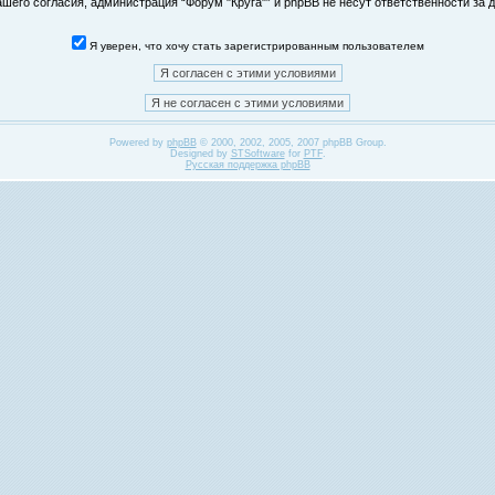
его согласия, администрация “Форум "Круга"” и phpBB не несут ответственности за д
Я уверен, что хочу стать зарегистрированным пользователем
Powered by
phpBB
© 2000, 2002, 2005, 2007 phpBB Group.
Designed by
STSoftware
for
PTF
.
Русская поддержка phpBB