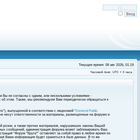
Текущее время: 08 авг 2026, 01:19
Часовой пояс: UTC + 3 часа
сли Вы не согласны с одним, или несколькими условиями -
с об этом. Также, мы рекомендуем Вам периодически обращаться к
s”), выпущенной в соответствии с лицензией “
General Public
 не несут ответственности за материалы, размещенные на форуме и
ой розни, а также прочих материалов, нарушаюших законы Вашей
обных сообщений, администрация форума может заблокировать Ваш
страция “Форум "Круга"” оставляет за собой право в любое время по
ная Вами информация будет храниться в базе данных. В то же