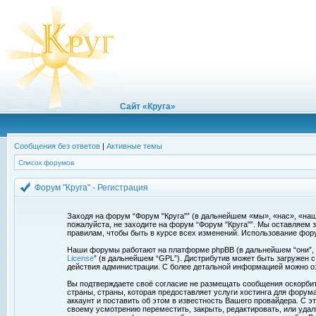
Сайт «Круга»
Сообщения без ответов
|
Активные темы
Список форумов
Форум "Круга" - Регистрация
Заходя на форум “Форум "Круга"” (в дальнейшем «мы», «нас», «наш»,
пожалуйста, не заходите на форум “Форум "Круга"”. Мы оставляем 
правилам, чтобы быть в курсе всех изменений. Использование фор
Наши форумы работают на платформе phpBB (в дальнейшем “они”, “и
License
” (в дальнейшем “GPL”). Дистрибутив может быть загружен 
действия администрации. С более детальной информацией можно о
Вы подтверждаете своё согласие не размещать сообщения оскорбите
страны, страны, которая предоставляет услуги хостинга для фору
аккаунт и поставить об этом в известность Вашего провайдера. С э
своему усмотрению переместить, закрыть, редактировать, или удал