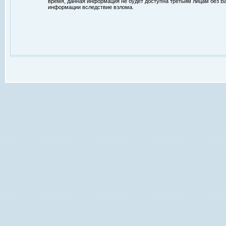
время, данная информация не будет доступна третьим лицам без Ваш
информации вследствие взлома.