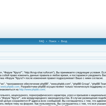
FAQ
•
Поиск
•
Вход
 “Форум "Круга"”, “http://krug-shar.ru/forum”), Вы принимаете следующие условия. Е
за собой право изменить данные правила в любое время, и постараемся уведомить Ва
ума «Форум "Круга"» после изменения правил подразумевает Ваше с ними согласие.
х”, “программное обеспечение phpBB”, “www.phpbb.com”, “phpBB Group”, “phpBB Team
с
www.phpbb.com
. Разработчики phpBB осуществляют только техническую поддержку и
знакомиться на
http://www.phpbb.com/
.
льного, нецензурного, порнографического характера, угроз и призывов к национальн
ма “Форум "Круга"”, или международного законодательства. В случае размещения под
той целью сохраняются IP адреса всех сообщений. Вы соглашаетесь с тем, что админи
ить любую тему на форуме. Как пользователь, Вы соглашаетесь с тем, что вся указан