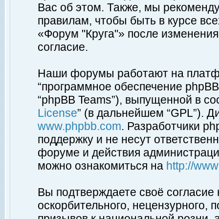
Вас об этом. Также, мы рекоменд
правилам, чтобы быть в курсе вс
«Форум "Круга"» после изменения
согласие.
Наши форумы работают на платфо
“программное обеспечение phpBB”
“phpBB Teams”), выпущенной в соо
License
” (в дальнейшем “GPL”). Д
www.phpbb.com
. Разработчики p
поддержку и не несут ответствен
форуме и действия администраци
можно ознакомиться на
http://ww
Вы подтверждаете своё согласие
оскорбительного, нецензурного, п
призывов к национальной розни, 