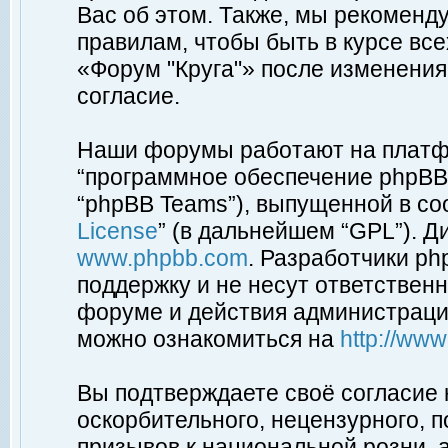
Вас об этом. Также, мы рекоменд
правилам, чтобы быть в курсе вс
«Форум "Круга"» после изменения
согласие.
Наши форумы работают на платфо
“программное обеспечение phpBB”
“phpBB Teams”), выпущенной в соо
License
” (в дальнейшем “GPL”). Д
www.phpbb.com
. Разработчики p
поддержку и не несут ответствен
форуме и действия администраци
можно ознакомиться на
http://ww
Вы подтверждаете своё согласие
оскорбительного, нецензурного, п
призывов к национальной розни, 