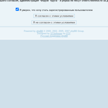
его согласия, администрация “Форум "Круга"” и phpBB не несут ответственности за д
Я уверен, что хочу стать зарегистрированным пользователем
Powered by
phpBB
© 2000, 2002, 2005, 2007 phpBB Group.
Designed by
STSoftware
for
PTF
.
Русская поддержка phpBB