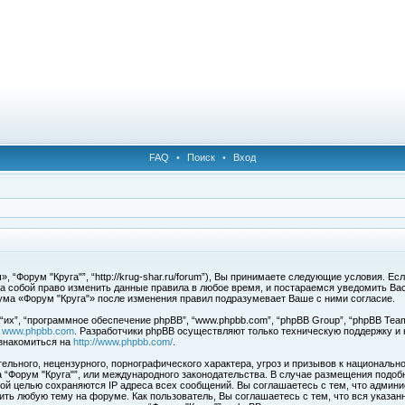
FAQ
•
Поиск
•
Вход
 “Форум "Круга"”, “http://krug-shar.ru/forum”), Вы принимаете следующие условия. Е
за собой право изменить данные правила в любое время, и постараемся уведомить Ва
ума «Форум "Круга"» после изменения правил подразумевает Ваше с ними согласие.
х”, “программное обеспечение phpBB”, “www.phpbb.com”, “phpBB Group”, “phpBB Team
с
www.phpbb.com
. Разработчики phpBB осуществляют только техническую поддержку и
знакомиться на
http://www.phpbb.com/
.
льного, нецензурного, порнографического характера, угроз и призывов к национальн
ма “Форум "Круга"”, или международного законодательства. В случае размещения под
той целью сохраняются IP адреса всех сообщений. Вы соглашаетесь с тем, что админи
ить любую тему на форуме. Как пользователь, Вы соглашаетесь с тем, что вся указан