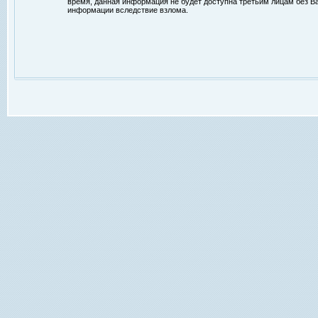
время, данная информация не будет доступна третьим лицам без Ваш
информации вследствие взлома.