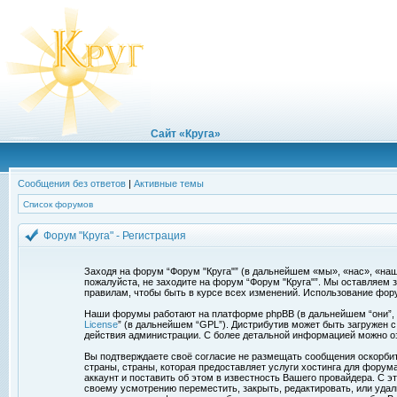
Сайт «Круга»
Сообщения без ответов
|
Активные темы
Список форумов
Форум "Круга" - Регистрация
Заходя на форум “Форум "Круга"” (в дальнейшем «мы», «нас», «наш»,
пожалуйста, не заходите на форум “Форум "Круга"”. Мы оставляем 
правилам, чтобы быть в курсе всех изменений. Использование фор
Наши форумы работают на платформе phpBB (в дальнейшем “они”, “и
License
” (в дальнейшем “GPL”). Дистрибутив может быть загружен 
действия администрации. С более детальной информацией можно о
Вы подтверждаете своё согласие не размещать сообщения оскорбите
страны, страны, которая предоставляет услуги хостинга для фору
аккаунт и поставить об этом в известность Вашего провайдера. С э
своему усмотрению переместить, закрыть, редактировать, или удал