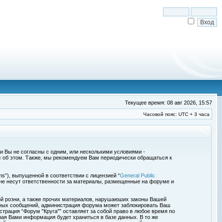
Текущее время: 08 авг 2026, 15:57
Часовой пояс: UTC + 3 часа
сли Вы не согласны с одним, или несколькими условиями -
с об этом. Также, мы рекомендуем Вам периодически обращаться к
s”), выпущенной в соответствии с лицензией “
General Public
 не несут ответственности за материалы, размещенные на форуме и
ой розни, а также прочих материалов, нарушаюших законы Вашей
обных сообщений, администрация форума может заблокировать Ваш
страция “Форум "Круга"” оставляет за собой право в любое время по
ная Вами информация будет храниться в базе данных. В то же