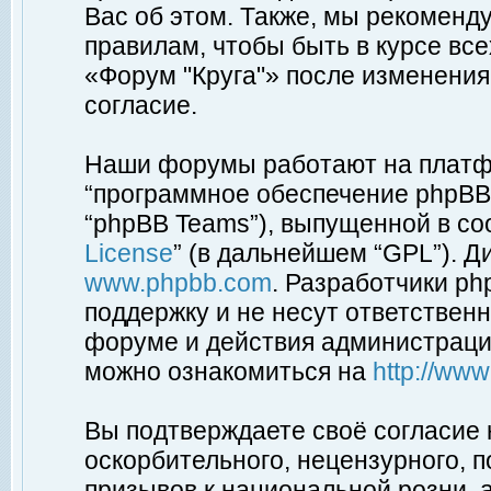
Вас об этом. Также, мы рекоменд
правилам, чтобы быть в курсе вс
«Форум "Круга"» после изменения
согласие.
Наши форумы работают на платфо
“программное обеспечение phpBB”
“phpBB Teams”), выпущенной в соо
License
” (в дальнейшем “GPL”). Д
www.phpbb.com
. Разработчики p
поддержку и не несут ответствен
форуме и действия администраци
можно ознакомиться на
http://ww
Вы подтверждаете своё согласие
оскорбительного, нецензурного, п
призывов к национальной розни, 