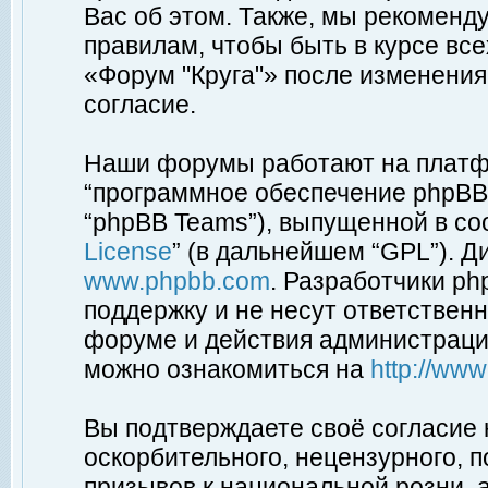
Вас об этом. Также, мы рекоменд
правилам, чтобы быть в курсе вс
«Форум "Круга"» после изменения
согласие.
Наши форумы работают на платфо
“программное обеспечение phpBB”
“phpBB Teams”), выпущенной в соо
License
” (в дальнейшем “GPL”). Д
www.phpbb.com
. Разработчики p
поддержку и не несут ответствен
форуме и действия администраци
можно ознакомиться на
http://ww
Вы подтверждаете своё согласие
оскорбительного, нецензурного, п
призывов к национальной розни, 