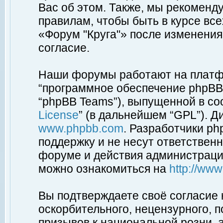
Вас об этом. Также, мы рекоменд
правилам, чтобы быть в курсе вс
«Форум "Круга"» после изменения
согласие.
Наши форумы работают на платфо
“программное обеспечение phpBB”
“phpBB Teams”), выпущенной в соо
License
” (в дальнейшем “GPL”). Д
www.phpbb.com
. Разработчики p
поддержку и не несут ответствен
форуме и действия администраци
можно ознакомиться на
http://ww
Вы подтверждаете своё согласие
оскорбительного, нецензурного, п
призывов к национальной розни, 