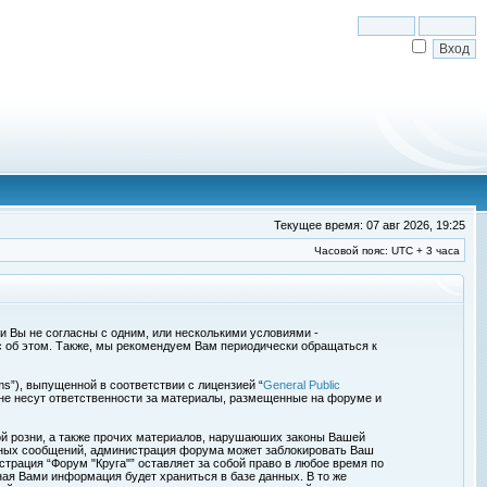
Текущее время: 07 авг 2026, 19:25
Часовой пояс: UTC + 3 часа
сли Вы не согласны с одним, или несколькими условиями -
с об этом. Также, мы рекомендуем Вам периодически обращаться к
s”), выпущенной в соответствии с лицензией “
General Public
 не несут ответственности за материалы, размещенные на форуме и
ой розни, а также прочих материалов, нарушаюших законы Вашей
обных сообщений, администрация форума может заблокировать Ваш
страция “Форум "Круга"” оставляет за собой право в любое время по
ная Вами информация будет храниться в базе данных. В то же