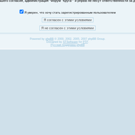
его согласия, администрация “Форум "Круга"” и phpBB не несут ответственности за д
Я уверен, что хочу стать зарегистрированным пользователем
Powered by
phpBB
© 2000, 2002, 2005, 2007 phpBB Group.
Designed by
STSoftware
for
PTF
.
Русская поддержка phpBB