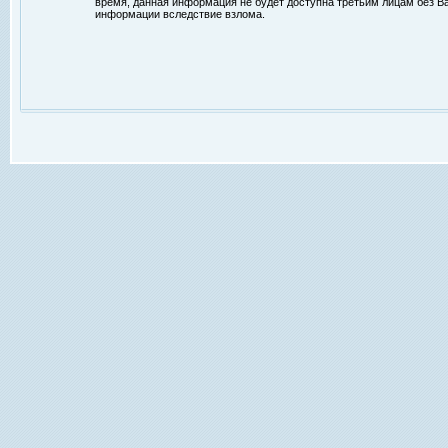
время, данная информация не будет доступна третьим лицам без Ваш
информации вследствие взлома.