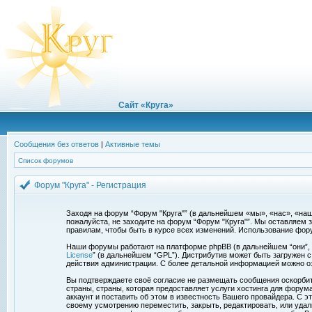
Сайт «Круга»
Сообщения без ответов
|
Активные темы
Список форумов
Форум "Круга" - Регистрация
Заходя на форум “Форум "Круга"” (в дальнейшем «мы», «нас», «наш»,
пожалуйста, не заходите на форум “Форум "Круга"”. Мы оставляем 
правилам, чтобы быть в курсе всех изменений. Использование фор
Наши форумы работают на платформе phpBB (в дальнейшем “они”, “и
License
” (в дальнейшем “GPL”). Дистрибутив может быть загружен 
действия администрации. С более детальной информацией можно о
Вы подтверждаете своё согласие не размещать сообщения оскорбите
страны, страны, которая предоставляет услуги хостинга для фору
аккаунт и поставить об этом в известность Вашего провайдера. С э
своему усмотрению переместить, закрыть, редактировать, или удал