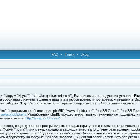
FAQ
•
Поиск
•
Вход
 “Форум "Круга"”, “http://krug-shar.ru/forum”), Вы принимаете следующие условия. Е
за собой право изменить данные правила в любое время, и постараемся уведомить Ва
ума «Форум "Круга"» после изменения правил подразумевает Ваше с ними согласие.
х”, “программное обеспечение phpBB”, “www.phpbb.com”, “phpBB Group”, “phpBB Team
с
www.phpbb.com
. Разработчики phpBB осуществляют только техническую поддержку и
знакомиться на
http://www.phpbb.com/
.
льного, нецензурного, порнографического характера, угроз и призывов к национальн
ма “Форум "Круга"”, или международного законодательства. В случае размещения под
той целью сохраняются IP адреса всех сообщений. Вы соглашаетесь с тем, что админи
ить любую тему на форуме. Как пользователь, Вы соглашаетесь с тем, что вся указан