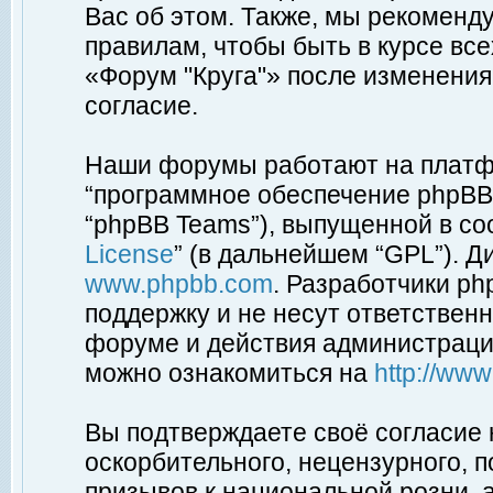
Вас об этом. Также, мы рекоменд
правилам, чтобы быть в курсе вс
«Форум "Круга"» после изменения
согласие.
Наши форумы работают на платфо
“программное обеспечение phpBB”
“phpBB Teams”), выпущенной в соо
License
” (в дальнейшем “GPL”). Д
www.phpbb.com
. Разработчики p
поддержку и не несут ответствен
форуме и действия администраци
можно ознакомиться на
http://ww
Вы подтверждаете своё согласие
оскорбительного, нецензурного, п
призывов к национальной розни, 