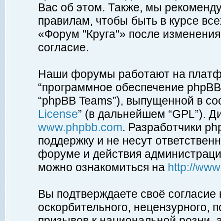
Вас об этом. Также, мы рекоменд
правилам, чтобы быть в курсе вс
«Форум "Круга"» после изменения
согласие.
Наши форумы работают на платфо
“программное обеспечение phpBB”
“phpBB Teams”), выпущенной в соо
License
” (в дальнейшем “GPL”). Д
www.phpbb.com
. Разработчики p
поддержку и не несут ответствен
форуме и действия администраци
можно ознакомиться на
http://ww
Вы подтверждаете своё согласие
оскорбительного, нецензурного, п
призывов к национальной розни, 