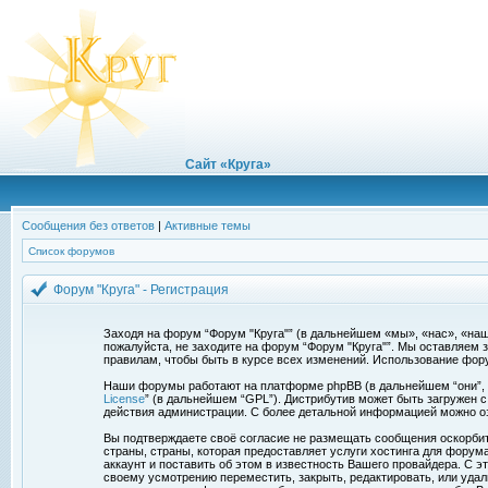
Сайт «Круга»
Сообщения без ответов
|
Активные темы
Список форумов
Форум "Круга" - Регистрация
Заходя на форум “Форум "Круга"” (в дальнейшем «мы», «нас», «наш»,
пожалуйста, не заходите на форум “Форум "Круга"”. Мы оставляем 
правилам, чтобы быть в курсе всех изменений. Использование фор
Наши форумы работают на платформе phpBB (в дальнейшем “они”, “и
License
” (в дальнейшем “GPL”). Дистрибутив может быть загружен 
действия администрации. С более детальной информацией можно о
Вы подтверждаете своё согласие не размещать сообщения оскорбите
страны, страны, которая предоставляет услуги хостинга для фору
аккаунт и поставить об этом в известность Вашего провайдера. С э
своему усмотрению переместить, закрыть, редактировать, или удал