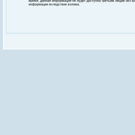
время, данная информация не будет доступна третьим лицам без Ваш
информации вследствие взлома.