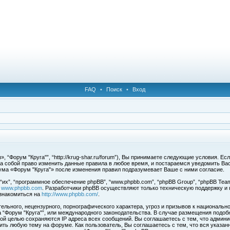
FAQ
•
Поиск
•
Вход
 “Форум "Круга"”, “http://krug-shar.ru/forum”), Вы принимаете следующие условия. Е
за собой право изменить данные правила в любое время, и постараемся уведомить Ва
ума «Форум "Круга"» после изменения правил подразумевает Ваше с ними согласие.
х”, “программное обеспечение phpBB”, “www.phpbb.com”, “phpBB Group”, “phpBB Team
с
www.phpbb.com
. Разработчики phpBB осуществляют только техническую поддержку и
знакомиться на
http://www.phpbb.com/
.
льного, нецензурного, порнографического характера, угроз и призывов к национальн
ма “Форум "Круга"”, или международного законодательства. В случае размещения под
той целью сохраняются IP адреса всех сообщений. Вы соглашаетесь с тем, что админи
ить любую тему на форуме. Как пользователь, Вы соглашаетесь с тем, что вся указан