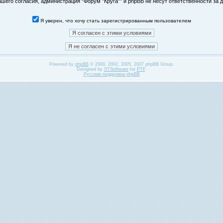
его согласия, администрация “Форум "Круга"” и phpBB не несут ответственности за д
Я уверен, что хочу стать зарегистрированным пользователем
Powered by
phpBB
© 2000, 2002, 2005, 2007 phpBB Group.
Designed by
STSoftware
for
PTF
.
Русская поддержка phpBB