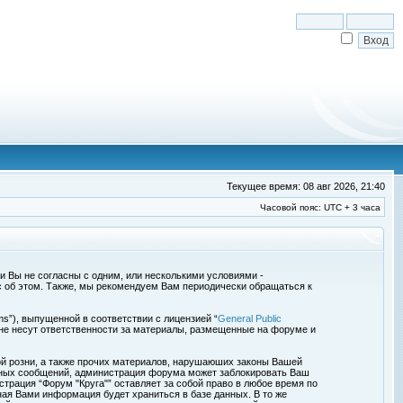
Текущее время: 08 авг 2026, 21:40
Часовой пояс: UTC + 3 часа
сли Вы не согласны с одним, или несколькими условиями -
с об этом. Также, мы рекомендуем Вам периодически обращаться к
s”), выпущенной в соответствии с лицензией “
General Public
 не несут ответственности за материалы, размещенные на форуме и
ой розни, а также прочих материалов, нарушаюших законы Вашей
обных сообщений, администрация форума может заблокировать Ваш
страция “Форум "Круга"” оставляет за собой право в любое время по
ная Вами информация будет храниться в базе данных. В то же