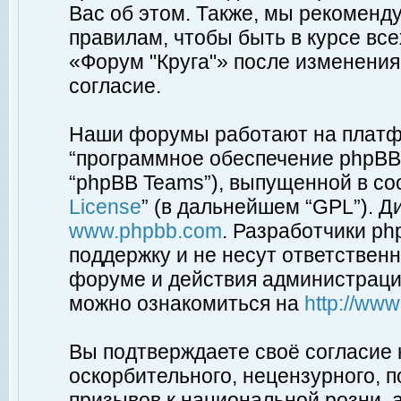
Вас об этом. Также, мы рекоменд
правилам, чтобы быть в курсе вс
«Форум "Круга"» после изменения
согласие.
Наши форумы работают на платфо
“программное обеспечение phpBB”
“phpBB Teams”), выпущенной в соо
License
” (в дальнейшем “GPL”). Д
www.phpbb.com
. Разработчики p
поддержку и не несут ответствен
форуме и действия администраци
можно ознакомиться на
http://ww
Вы подтверждаете своё согласие
оскорбительного, нецензурного, п
призывов к национальной розни, 