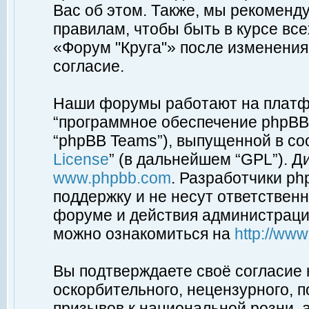
Вас об этом. Также, мы рекоменд
правилам, чтобы быть в курсе вс
«Форум "Круга"» после изменения
согласие.
Наши форумы работают на платфо
“программное обеспечение phpBB”
“phpBB Teams”), выпущенной в соо
License
” (в дальнейшем “GPL”). Д
www.phpbb.com
. Разработчики p
поддержку и не несут ответствен
форуме и действия администраци
можно ознакомиться на
http://ww
Вы подтверждаете своё согласие
оскорбительного, нецензурного, п
призывов к национальной розни, 