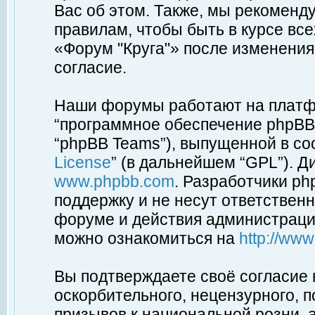
Вас об этом. Также, мы рекоменд
правилам, чтобы быть в курсе вс
«Форум "Круга"» после изменения
согласие.
Наши форумы работают на платфо
“программное обеспечение phpBB”
“phpBB Teams”), выпущенной в соо
License
” (в дальнейшем “GPL”). Д
www.phpbb.com
. Разработчики p
поддержку и не несут ответствен
форуме и действия администраци
можно ознакомиться на
http://ww
Вы подтверждаете своё согласие
оскорбительного, нецензурного, п
призывов к национальной розни, 