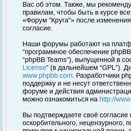
Вас об этом. Также, мы рекоменд
правилам, чтобы быть в курсе вс
«Форум "Круга"» после изменения
согласие.
Наши форумы работают на платфо
“программное обеспечение phpBB”
“phpBB Teams”), выпущенной в соо
License
” (в дальнейшем “GPL”). Д
www.phpbb.com
. Разработчики p
поддержку и не несут ответствен
форуме и действия администраци
можно ознакомиться на
http://ww
Вы подтверждаете своё согласие
оскорбительного, нецензурного, п
призывов к национальной розни, 