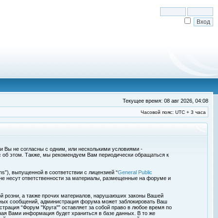
Текущее время: 08 авг 2026, 04:08
Часовой пояс: UTC + 3 часа
сли Вы не согласны с одним, или несколькими условиями -
с об этом. Также, мы рекомендуем Вам периодически обращаться к
s”), выпущенной в соответствии с лицензией “
General Public
 не несут ответственности за материалы, размещенные на форуме и
ой розни, а также прочих материалов, нарушаюших законы Вашей
обных сообщений, администрация форума может заблокировать Ваш
страция “Форум "Круга"” оставляет за собой право в любое время по
ная Вами информация будет храниться в базе данных. В то же