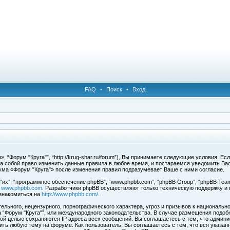
FAQ
•
Поиск
•
Вход
 “Форум "Круга"”, “http://krug-shar.ru/forum”), Вы принимаете следующие условия. Е
за собой право изменить данные правила в любое время, и постараемся уведомить Ва
ума «Форум "Круга"» после изменения правил подразумевает Ваше с ними согласие.
х”, “программное обеспечение phpBB”, “www.phpbb.com”, “phpBB Group”, “phpBB Team
с
www.phpbb.com
. Разработчики phpBB осуществляют только техническую поддержку и
знакомиться на
http://www.phpbb.com/
.
льного, нецензурного, порнографического характера, угроз и призывов к национальн
ма “Форум "Круга"”, или международного законодательства. В случае размещения под
той целью сохраняются IP адреса всех сообщений. Вы соглашаетесь с тем, что админи
ить любую тему на форуме. Как пользователь, Вы соглашаетесь с тем, что вся указан