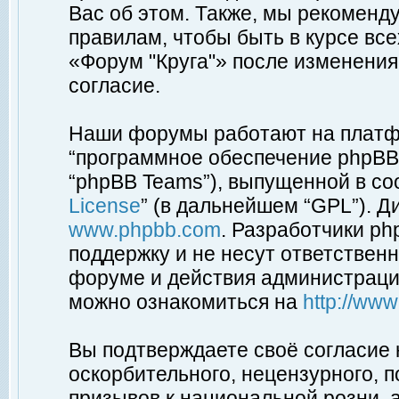
Вас об этом. Также, мы рекоменд
правилам, чтобы быть в курсе вс
«Форум "Круга"» после изменения
согласие.
Наши форумы работают на платфо
“программное обеспечение phpBB”
“phpBB Teams”), выпущенной в соо
License
” (в дальнейшем “GPL”). Д
www.phpbb.com
. Разработчики p
поддержку и не несут ответствен
форуме и действия администраци
можно ознакомиться на
http://ww
Вы подтверждаете своё согласие
оскорбительного, нецензурного, п
призывов к национальной розни, 