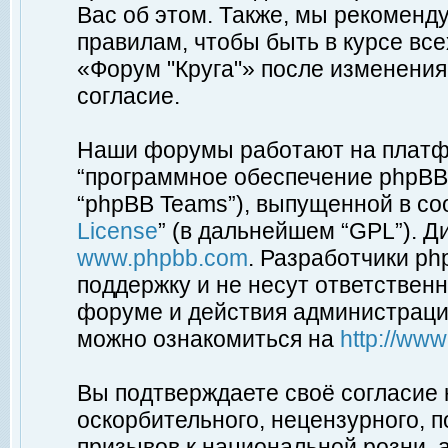
Вас об этом. Также, мы рекоменд
правилам, чтобы быть в курсе вс
«Форум "Круга"» после изменения
согласие.
Наши форумы работают на платфо
“программное обеспечение phpBB”
“phpBB Teams”), выпущенной в соо
License
” (в дальнейшем “GPL”). Д
www.phpbb.com
. Разработчики p
поддержку и не несут ответствен
форуме и действия администраци
можно ознакомиться на
http://ww
Вы подтверждаете своё согласие
оскорбительного, нецензурного, п
призывов к национальной розни, 