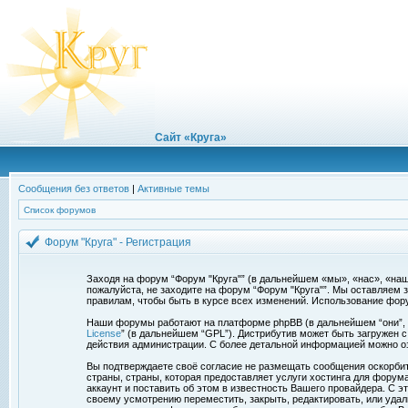
Сайт «Круга»
Сообщения без ответов
|
Активные темы
Список форумов
Форум "Круга" - Регистрация
Заходя на форум “Форум "Круга"” (в дальнейшем «мы», «нас», «наш»,
пожалуйста, не заходите на форум “Форум "Круга"”. Мы оставляем 
правилам, чтобы быть в курсе всех изменений. Использование фор
Наши форумы работают на платформе phpBB (в дальнейшем “они”, “и
License
” (в дальнейшем “GPL”). Дистрибутив может быть загружен 
действия администрации. С более детальной информацией можно о
Вы подтверждаете своё согласие не размещать сообщения оскорбите
страны, страны, которая предоставляет услуги хостинга для фору
аккаунт и поставить об этом в известность Вашего провайдера. С э
своему усмотрению переместить, закрыть, редактировать, или удал