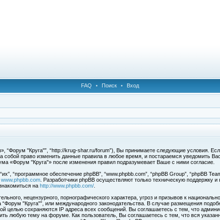
FAQ
•
Поиск
•
Вход
 “Форум "Круга"”, “http://krug-shar.ru/forum”), Вы принимаете следующие условия. Е
за собой право изменить данные правила в любое время, и постараемся уведомить Ва
ума «Форум "Круга"» после изменения правил подразумевает Ваше с ними согласие.
х”, “программное обеспечение phpBB”, “www.phpbb.com”, “phpBB Group”, “phpBB Team
с
www.phpbb.com
. Разработчики phpBB осуществляют только техническую поддержку и
знакомиться на
http://www.phpbb.com/
.
льного, нецензурного, порнографического характера, угроз и призывов к национальн
ма “Форум "Круга"”, или международного законодательства. В случае размещения под
той целью сохраняются IP адреса всех сообщений. Вы соглашаетесь с тем, что админи
ить любую тему на форуме. Как пользователь, Вы соглашаетесь с тем, что вся указан