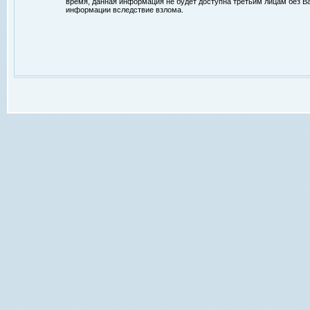
время, данная информация не будет доступна третьим лицам без Ваш
информации вследствие взлома.