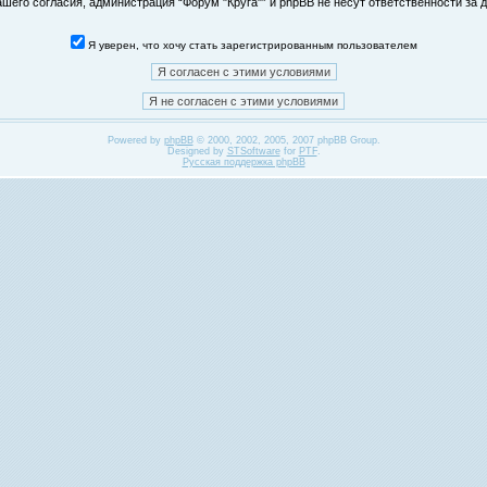
его согласия, администрация “Форум "Круга"” и phpBB не несут ответственности за д
Я уверен, что хочу стать зарегистрированным пользователем
Powered by
phpBB
© 2000, 2002, 2005, 2007 phpBB Group.
Designed by
STSoftware
for
PTF
.
Русская поддержка phpBB