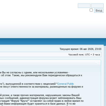
Текущее время: 06 авг 2026, 23:03
Часовой пояс: UTC + 3 часа
сли Вы не согласны с одним, или несколькими условиями -
с об этом. Также, мы рекомендуем Вам периодически обращаться к
s”), выпущенной в соответствии с лицензией “
General Public
 не несут ответственности за материалы, размещенные на форуме и
ой розни, а также прочих материалов, нарушаюших законы Вашей
обных сообщений, администрация форума может заблокировать Ваш
страция “Форум "Круга"” оставляет за собой право в любое время по
ная Вами информация будет храниться в базе данных. В то же