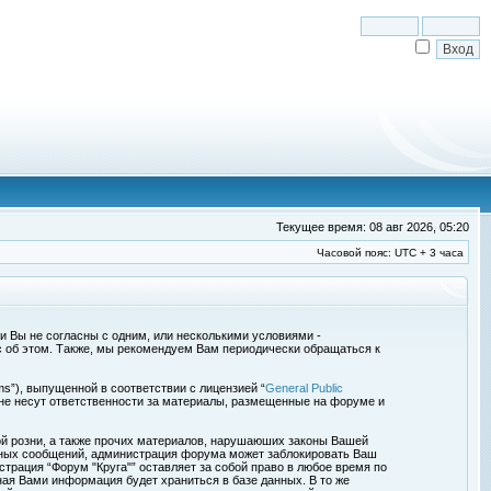
Текущее время: 08 авг 2026, 05:20
Часовой пояс: UTC + 3 часа
сли Вы не согласны с одним, или несколькими условиями -
с об этом. Также, мы рекомендуем Вам периодически обращаться к
s”), выпущенной в соответствии с лицензией “
General Public
 не несут ответственности за материалы, размещенные на форуме и
ой розни, а также прочих материалов, нарушаюших законы Вашей
обных сообщений, администрация форума может заблокировать Ваш
страция “Форум "Круга"” оставляет за собой право в любое время по
ная Вами информация будет храниться в базе данных. В то же