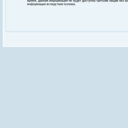
время, данная информация не будет доступна третьим лицам без Ваш
информации вследствие взлома.