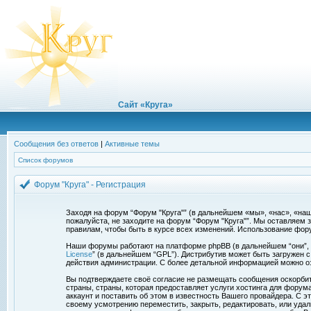
Сайт «Круга»
Сообщения без ответов
|
Активные темы
Список форумов
Форум "Круга" - Регистрация
Заходя на форум “Форум "Круга"” (в дальнейшем «мы», «нас», «наш»,
пожалуйста, не заходите на форум “Форум "Круга"”. Мы оставляем 
правилам, чтобы быть в курсе всех изменений. Использование фор
Наши форумы работают на платформе phpBB (в дальнейшем “они”, “и
License
” (в дальнейшем “GPL”). Дистрибутив может быть загружен 
действия администрации. С более детальной информацией можно о
Вы подтверждаете своё согласие не размещать сообщения оскорбите
страны, страны, которая предоставляет услуги хостинга для фору
аккаунт и поставить об этом в известность Вашего провайдера. С э
своему усмотрению переместить, закрыть, редактировать, или удал