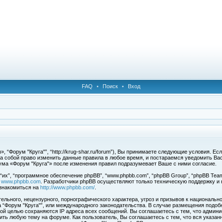
FAQ
•
Поиск
•
Вход
 “Форум "Круга"”, “http://krug-shar.ru/forum”), Вы принимаете следующие условия. Е
за собой право изменить данные правила в любое время, и постараемся уведомить Ва
ума «Форум "Круга"» после изменения правил подразумевает Ваше с ними согласие.
х”, “программное обеспечение phpBB”, “www.phpbb.com”, “phpBB Group”, “phpBB Team
с
www.phpbb.com
. Разработчики phpBB осуществляют только техническую поддержку и
знакомиться на
http://www.phpbb.com/
.
льного, нецензурного, порнографического характера, угроз и призывов к национальн
ма “Форум "Круга"”, или международного законодательства. В случае размещения под
той целью сохраняются IP адреса всех сообщений. Вы соглашаетесь с тем, что админи
ить любую тему на форуме. Как пользователь, Вы соглашаетесь с тем, что вся указан