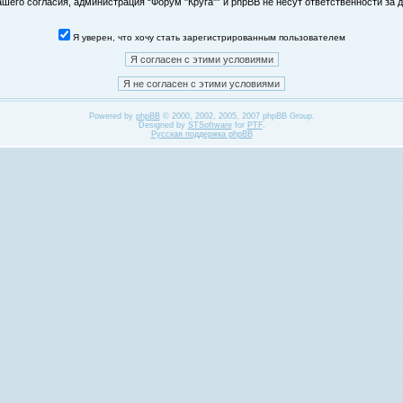
его согласия, администрация “Форум "Круга"” и phpBB не несут ответственности за д
Я уверен, что хочу стать зарегистрированным пользователем
Powered by
phpBB
© 2000, 2002, 2005, 2007 phpBB Group.
Designed by
STSoftware
for
PTF
.
Русская поддержка phpBB