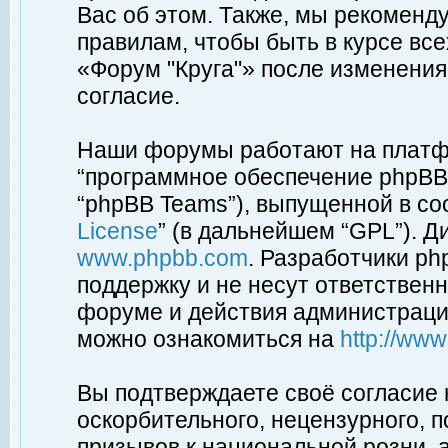
Вас об этом. Также, мы рекоменд
правилам, чтобы быть в курсе вс
«Форум "Круга"» после изменения
согласие.
Наши форумы работают на платфо
“программное обеспечение phpBB”
“phpBB Teams”), выпущенной в соо
License
” (в дальнейшем “GPL”). Д
www.phpbb.com
. Разработчики p
поддержку и не несут ответствен
форуме и действия администраци
можно ознакомиться на
http://ww
Вы подтверждаете своё согласие
оскорбительного, нецензурного, п
призывов к национальной розни, 