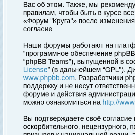
Вас об этом. Также, мы рекоменд
правилам, чтобы быть в курсе вс
«Форум "Круга"» после изменения
согласие.
Наши форумы работают на платфо
“программное обеспечение phpBB”
“phpBB Teams”), выпущенной в соо
License
” (в дальнейшем “GPL”). Д
www.phpbb.com
. Разработчики p
поддержку и не несут ответствен
форуме и действия администраци
можно ознакомиться на
http://ww
Вы подтверждаете своё согласие
оскорбительного, нецензурного, п
призывов к национальной розни, 