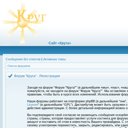
Сайт «Круга»
Сообщения без ответов
|
Активные темы
Список форумов
Форум "Круга" - Регистрация
Заходя на форум “Форум "Круга"” (в дальнейшем «мы», «нас», «наш»,
пожалуйста, не заходите на форум “Форум "Круга"”. Мы оставляем 
правилам, чтобы быть в курсе всех изменений. Использование фор
Наши форумы работают на платформе phpBB (в дальнейшем “они”, “и
License
” (в дальнейшем “GPL”). Дистрибутив может быть загружен 
действия администрации. С более детальной информацией можно о
Вы подтверждаете своё согласие не размещать сообщения оскорбите
страны, страны, которая предоставляет услуги хостинга для фору
аккаунт и поставить об этом в известность Вашего провайдера. С э
своему усмотрению переместить, закрыть, редактировать, или удал