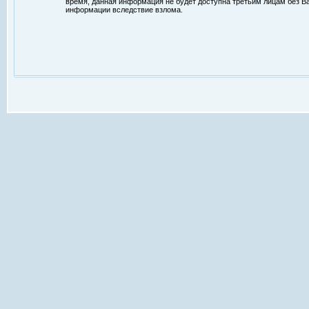
время, данная информация не будет доступна третьим лицам без Ваш
информации вследствие взлома.