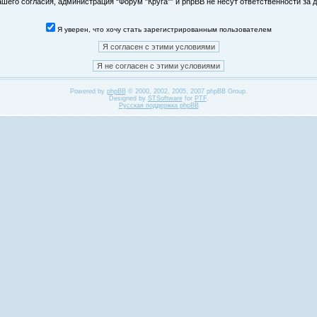
его согласия, администрация “Форум "Круга"” и phpBB не несут ответственности за д
Я уверен, что хочу стать зарегистрированным пользователем
Powered by
phpBB
© 2000, 2002, 2005, 2007 phpBB Group.
Designed by
STSoftware
for
PTF
.
Русская поддержка phpBB