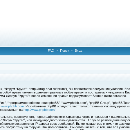
FAQ
•
Поиск
•
Вход
 “Форум "Круга"”, “http://krug-shar.ru/forum”), Вы принимаете следующие условия. Е
за собой право изменить данные правила в любое время, и постараемся уведомить Ва
ума «Форум "Круга"» после изменения правил подразумевает Ваше с ними согласие.
х”, “программное обеспечение phpBB”, “www.phpbb.com”, “phpBB Group”, “phpBB Team
с
www.phpbb.com
. Разработчики phpBB осуществляют только техническую поддержку и
знакомиться на
http://www.phpbb.com/
.
льного, нецензурного, порнографического характера, угроз и призывов к национальн
ма “Форум "Круга"”, или международного законодательства. В случае размещения под
той целью сохраняются IP адреса всех сообщений. Вы соглашаетесь с тем, что админи
ить любую тему на форуме. Как пользователь, Вы соглашаетесь с тем, что вся указан