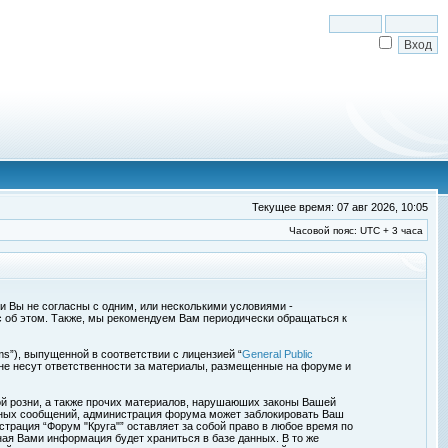
Текущее время: 07 авг 2026, 10:05
Часовой пояс: UTC + 3 часа
сли Вы не согласны с одним, или несколькими условиями -
с об этом. Также, мы рекомендуем Вам периодически обращаться к
s”), выпущенной в соответствии с лицензией “
General Public
 не несут ответственности за материалы, размещенные на форуме и
ой розни, а также прочих материалов, нарушаюших законы Вашей
обных сообщений, администрация форума может заблокировать Ваш
страция “Форум "Круга"” оставляет за собой право в любое время по
ная Вами информация будет храниться в базе данных. В то же