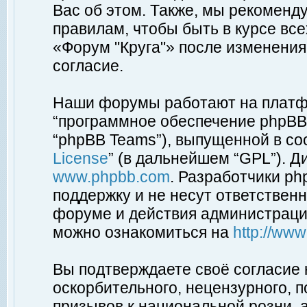
Вас об этом. Также, мы рекоменд
правилам, чтобы быть в курсе вс
«Форум "Круга"» после изменения
согласие.
Наши форумы работают на платфо
“программное обеспечение phpBB”
“phpBB Teams”), выпущенной в соо
License
” (в дальнейшем “GPL”). Д
www.phpbb.com
. Разработчики p
поддержку и не несут ответствен
форуме и действия администраци
можно ознакомиться на
http://ww
Вы подтверждаете своё согласие
оскорбительного, нецензурного, п
призывов к национальной розни, 