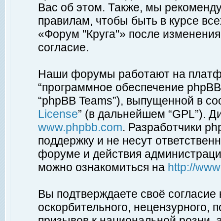
Вас об этом. Также, мы рекоменд
правилам, чтобы быть в курсе вс
«Форум "Круга"» после изменения
согласие.
Наши форумы работают на платфо
“программное обеспечение phpBB”
“phpBB Teams”), выпущенной в соо
License
” (в дальнейшем “GPL”). Д
www.phpbb.com
. Разработчики p
поддержку и не несут ответствен
форуме и действия администраци
можно ознакомиться на
http://ww
Вы подтверждаете своё согласие
оскорбительного, нецензурного, п
призывов к национальной розни, 