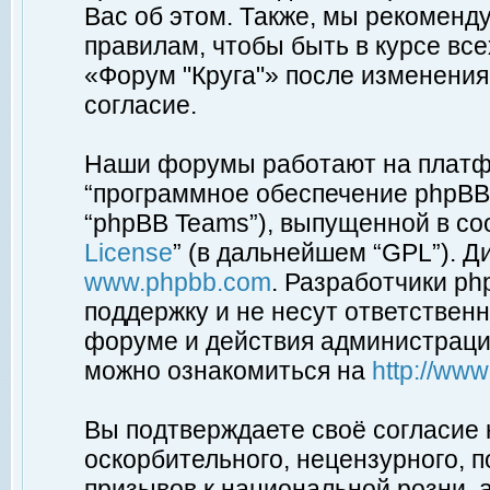
Вас об этом. Также, мы рекоменд
правилам, чтобы быть в курсе вс
«Форум "Круга"» после изменения
согласие.
Наши форумы работают на платфо
“программное обеспечение phpBB”
“phpBB Teams”), выпущенной в соо
License
” (в дальнейшем “GPL”). Д
www.phpbb.com
. Разработчики p
поддержку и не несут ответствен
форуме и действия администраци
можно ознакомиться на
http://ww
Вы подтверждаете своё согласие
оскорбительного, нецензурного, п
призывов к национальной розни, 