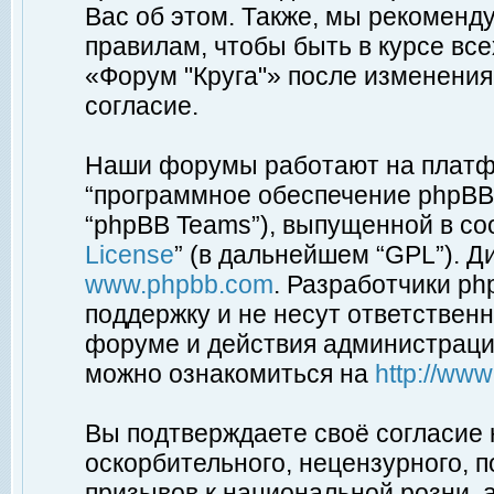
Вас об этом. Также, мы рекоменд
правилам, чтобы быть в курсе вс
«Форум "Круга"» после изменения
согласие.
Наши форумы работают на платфо
“программное обеспечение phpBB”
“phpBB Teams”), выпущенной в соо
License
” (в дальнейшем “GPL”). Д
www.phpbb.com
. Разработчики p
поддержку и не несут ответствен
форуме и действия администраци
можно ознакомиться на
http://ww
Вы подтверждаете своё согласие
оскорбительного, нецензурного, п
призывов к национальной розни, 