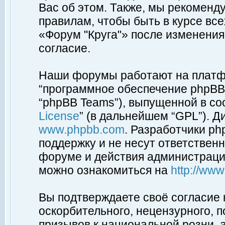
Вас об этом. Также, мы рекоменд
правилам, чтобы быть в курсе вс
«Форум "Круга"» после изменения
согласие.
Наши форумы работают на платфо
“программное обеспечение phpBB”
“phpBB Teams”), выпущенной в соо
License
” (в дальнейшем “GPL”). Д
www.phpbb.com
. Разработчики p
поддержку и не несут ответствен
форуме и действия администраци
можно ознакомиться на
http://ww
Вы подтверждаете своё согласие
оскорбительного, нецензурного, п
призывов к национальной розни, 