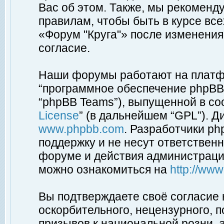
Вас об этом. Также, мы рекоменд
правилам, чтобы быть в курсе вс
«Форум "Круга"» после изменения
согласие.
Наши форумы работают на платфо
“программное обеспечение phpBB”
“phpBB Teams”), выпущенной в соо
License
” (в дальнейшем “GPL”). Д
www.phpbb.com
. Разработчики p
поддержку и не несут ответствен
форуме и действия администраци
можно ознакомиться на
http://ww
Вы подтверждаете своё согласие
оскорбительного, нецензурного, п
призывов к национальной розни, 