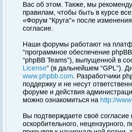
Вас об этом. Также, мы рекоменд
правилам, чтобы быть в курсе вс
«Форум "Круга"» после изменения
согласие.
Наши форумы работают на платфо
“программное обеспечение phpBB”
“phpBB Teams”), выпущенной в соо
License
” (в дальнейшем “GPL”). Д
www.phpbb.com
. Разработчики p
поддержку и не несут ответствен
форуме и действия администраци
можно ознакомиться на
http://ww
Вы подтверждаете своё согласие
оскорбительного, нецензурного, п
призывов к национальной розни, 