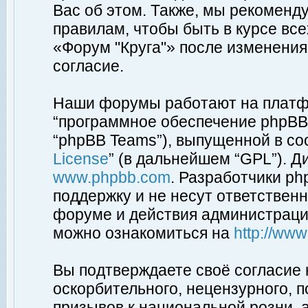
Вас об этом. Также, мы рекоменд
правилам, чтобы быть в курсе вс
«Форум "Круга"» после изменения
согласие.
Наши форумы работают на платфо
“программное обеспечение phpBB”
“phpBB Teams”), выпущенной в соо
License
” (в дальнейшем “GPL”). Д
www.phpbb.com
. Разработчики p
поддержку и не несут ответствен
форуме и действия администраци
можно ознакомиться на
http://ww
Вы подтверждаете своё согласие
оскорбительного, нецензурного, п
призывов к национальной розни, 