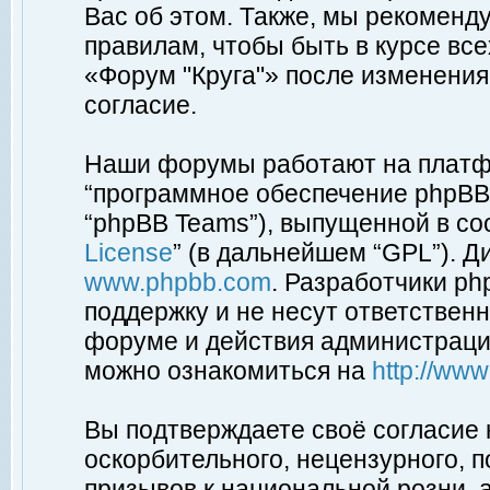
Вас об этом. Также, мы рекоменд
правилам, чтобы быть в курсе вс
«Форум "Круга"» после изменения
согласие.
Наши форумы работают на платфо
“программное обеспечение phpBB”
“phpBB Teams”), выпущенной в соо
License
” (в дальнейшем “GPL”). Д
www.phpbb.com
. Разработчики p
поддержку и не несут ответствен
форуме и действия администраци
можно ознакомиться на
http://ww
Вы подтверждаете своё согласие
оскорбительного, нецензурного, п
призывов к национальной розни, 