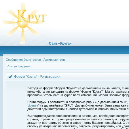
Сайт «Круга»
Сообщения без ответов
|
Активные темы
Список форумов
Форум "Круга" - Регистрация
Заходя на форум “Форум "Круга"” (в дальнейшем «мы», «нас», «наш»,
пожалуйста, не заходите на форум “Форум "Круга"”. Мы оставляем 
правилам, чтобы быть в курсе всех изменений. Использование фор
Наши форумы работают на платформе phpBB (в дальнейшем “они”, “и
License
” (в дальнейшем “GPL”). Дистрибутив может быть загружен 
действия администрации. С более детальной информацией можно о
Вы подтверждаете своё согласие не размещать сообщения оскорбите
страны, страны, которая предоставляет услуги хостинга для фору
аккаунт и поставить об этом в известность Вашего провайдера. С э
своему усмотрению переместить, закрыть, редактировать, или удал