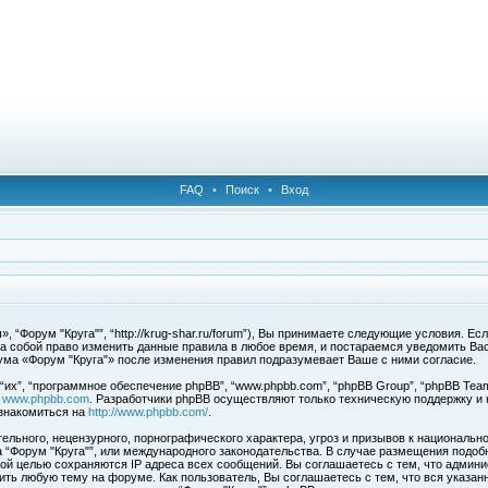
FAQ
•
Поиск
•
Вход
 “Форум "Круга"”, “http://krug-shar.ru/forum”), Вы принимаете следующие условия. Е
за собой право изменить данные правила в любое время, и постараемся уведомить Ва
ума «Форум "Круга"» после изменения правил подразумевает Ваше с ними согласие.
х”, “программное обеспечение phpBB”, “www.phpbb.com”, “phpBB Group”, “phpBB Team
с
www.phpbb.com
. Разработчики phpBB осуществляют только техническую поддержку и
знакомиться на
http://www.phpbb.com/
.
льного, нецензурного, порнографического характера, угроз и призывов к национальн
ма “Форум "Круга"”, или международного законодательства. В случае размещения под
той целью сохраняются IP адреса всех сообщений. Вы соглашаетесь с тем, что админи
ить любую тему на форуме. Как пользователь, Вы соглашаетесь с тем, что вся указан