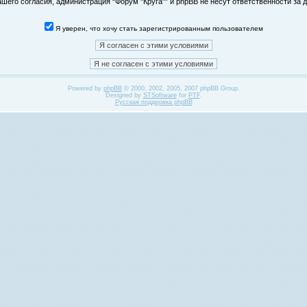
его согласия, администрация “Форум "Круга"” и phpBB не несут ответственности за д
Я уверен, что хочу стать зарегистрированным пользователем
Powered by
phpBB
© 2000, 2002, 2005, 2007 phpBB Group.
Designed by
STSoftware
for
PTF
.
Русская поддержка phpBB