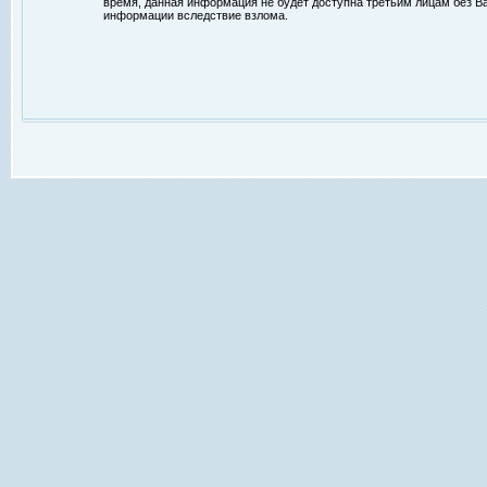
время, данная информация не будет доступна третьим лицам без Ваш
информации вследствие взлома.