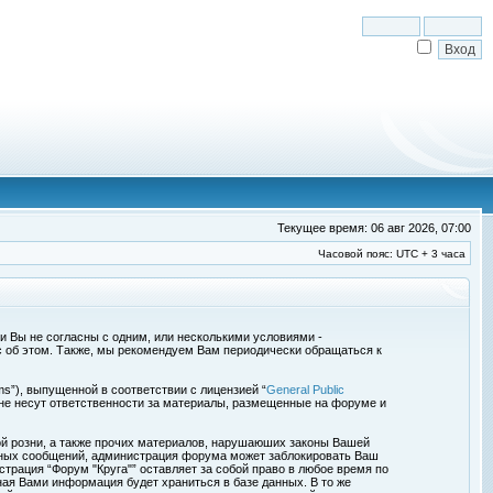
Текущее время: 06 авг 2026, 07:00
Часовой пояс: UTC + 3 часа
сли Вы не согласны с одним, или несколькими условиями -
с об этом. Также, мы рекомендуем Вам периодически обращаться к
s”), выпущенной в соответствии с лицензией “
General Public
 не несут ответственности за материалы, размещенные на форуме и
ой розни, а также прочих материалов, нарушаюших законы Вашей
обных сообщений, администрация форума может заблокировать Ваш
страция “Форум "Круга"” оставляет за собой право в любое время по
ная Вами информация будет храниться в базе данных. В то же