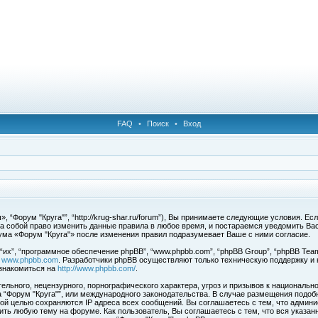
FAQ
•
Поиск
•
Вход
 “Форум "Круга"”, “http://krug-shar.ru/forum”), Вы принимаете следующие условия. Е
за собой право изменить данные правила в любое время, и постараемся уведомить Ва
ума «Форум "Круга"» после изменения правил подразумевает Ваше с ними согласие.
х”, “программное обеспечение phpBB”, “www.phpbb.com”, “phpBB Group”, “phpBB Team
с
www.phpbb.com
. Разработчики phpBB осуществляют только техническую поддержку и
знакомиться на
http://www.phpbb.com/
.
льного, нецензурного, порнографического характера, угроз и призывов к национальн
ма “Форум "Круга"”, или международного законодательства. В случае размещения под
той целью сохраняются IP адреса всех сообщений. Вы соглашаетесь с тем, что админи
ить любую тему на форуме. Как пользователь, Вы соглашаетесь с тем, что вся указан