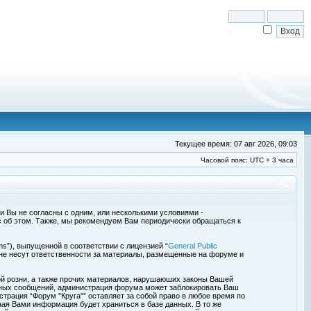
Текущее время: 07 авг 2026, 09:03
Часовой пояс: UTC + 3 часа
сли Вы не согласны с одним, или несколькими условиями -
с об этом. Также, мы рекомендуем Вам периодически обращаться к
s”), выпущенной в соответствии с лицензией “
General Public
 не несут ответственности за материалы, размещенные на форуме и
ой розни, а также прочих материалов, нарушаюших законы Вашей
обных сообщений, администрация форума может заблокировать Ваш
страция “Форум "Круга"” оставляет за собой право в любое время по
ная Вами информация будет храниться в базе данных. В то же