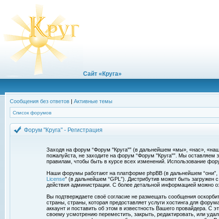
Сайт «Круга»
Сообщения без ответов
|
Активные темы
Список форумов
Форум "Круга" - Регистрация
Заходя на форум “Форум "Круга"” (в дальнейшем «мы», «нас», «наш»,
пожалуйста, не заходите на форум “Форум "Круга"”. Мы оставляем 
правилам, чтобы быть в курсе всех изменений. Использование фор
Наши форумы работают на платформе phpBB (в дальнейшем “они”, “и
License
” (в дальнейшем “GPL”). Дистрибутив может быть загружен 
действия администрации. С более детальной информацией можно о
Вы подтверждаете своё согласие не размещать сообщения оскорбите
страны, страны, которая предоставляет услуги хостинга для фору
аккаунт и поставить об этом в известность Вашего провайдера. С э
своему усмотрению переместить, закрыть, редактировать, или удал