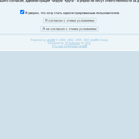
его согласия, администрация “Форум "Круга"” и phpBB не несут ответственности за д
Я уверен, что хочу стать зарегистрированным пользователем
Powered by
phpBB
© 2000, 2002, 2005, 2007 phpBB Group.
Designed by
STSoftware
for
PTF
.
Русская поддержка phpBB