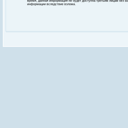
время, данная информация не будет доступна третьим лицам без Ваш
информации вследствие взлома.