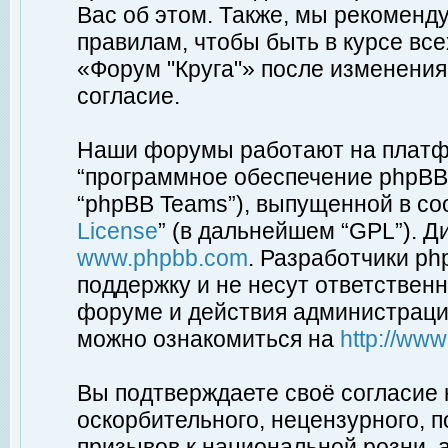
Вас об этом. Также, мы рекоменд
правилам, чтобы быть в курсе вс
«Форум "Круга"» после изменения
согласие.
Наши форумы работают на платфо
“программное обеспечение phpBB”
“phpBB Teams”), выпущенной в соо
License
” (в дальнейшем “GPL”). Д
www.phpbb.com
. Разработчики p
поддержку и не несут ответствен
форуме и действия администраци
можно ознакомиться на
http://ww
Вы подтверждаете своё согласие
оскорбительного, нецензурного, п
призывов к национальной розни, 