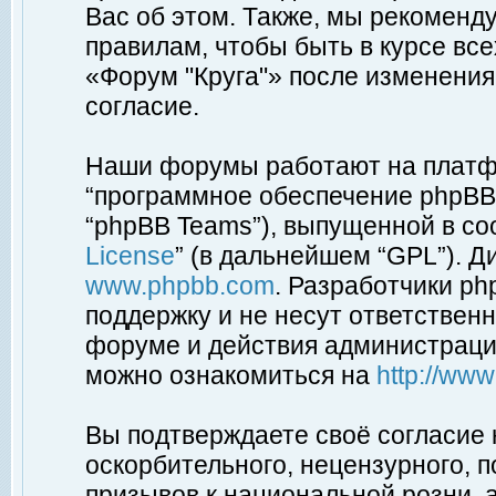
Вас об этом. Также, мы рекоменд
правилам, чтобы быть в курсе вс
«Форум "Круга"» после изменения
согласие.
Наши форумы работают на платфо
“программное обеспечение phpBB”
“phpBB Teams”), выпущенной в соо
License
” (в дальнейшем “GPL”). Д
www.phpbb.com
. Разработчики p
поддержку и не несут ответствен
форуме и действия администраци
можно ознакомиться на
http://ww
Вы подтверждаете своё согласие
оскорбительного, нецензурного, п
призывов к национальной розни, 