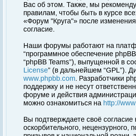
Вас об этом. Также, мы рекоменд
правилам, чтобы быть в курсе вс
«Форум "Круга"» после изменения
согласие.
Наши форумы работают на платфо
“программное обеспечение phpBB”
“phpBB Teams”), выпущенной в соо
License
” (в дальнейшем “GPL”). Д
www.phpbb.com
. Разработчики p
поддержку и не несут ответствен
форуме и действия администраци
можно ознакомиться на
http://ww
Вы подтверждаете своё согласие
оскорбительного, нецензурного, п
призывов к национальной розни, 