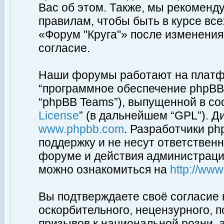
Вас об этом. Также, мы рекоменд
правилам, чтобы быть в курсе вс
«Форум "Круга"» после изменения
согласие.
Наши форумы работают на платфо
“программное обеспечение phpBB”
“phpBB Teams”), выпущенной в соо
License
” (в дальнейшем “GPL”). Д
www.phpbb.com
. Разработчики p
поддержку и не несут ответствен
форуме и действия администраци
можно ознакомиться на
http://ww
Вы подтверждаете своё согласие
оскорбительного, нецензурного, п
призывов к национальной розни, 